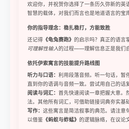
欢迎你，并祝贺你选择了一条历久弥新的英
智慧的载体，对我们而言也是地道语言的宝
你的指导理念：稳扎稳打，方能致胜
还记得
《龟兔赛跑》
的启示吗？真正的语言
可理解性输入
的过程——理解信息正是我们
依托伊索寓言的技能提升路线图
听力与口语：
利用段落音频。听一句话，暂
直到你的语调与音频一致。尝试用自己的话
阅读与词汇：
首先快速阅读一章把握大意。
法。其他所有词汇，可借助链接词典夯实基
写作：
这些寓言是简洁叙事的典范。请注意
以借鉴
《蚂蚁与蚱蜢》
的逻辑脉络，在议论