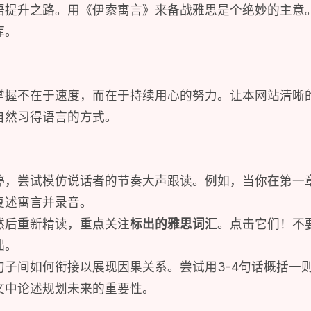
语提升之路。用《伊索寓言》来备战雅思是个绝妙的主意
库。
掌握不在于速度，而在于持续用心的努力。让本网站清晰
自然习得语言的方式。
停，尝试模仿说话者的节奏大声跟读。例如，当你在第一
复述寓言并录音。
然后重新精读，重点关注
标出的雅思词汇
。点击它们！不
础。
句子间如何衔接以展现因果关系。尝试用3-4句话概括一
文中论述规划未来的重要性。