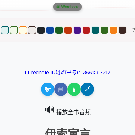
📘 Wordbook
📕 rednote ID(小红书号)：3881567312
🐦
📘
📱
🔗
🔊
播放全书音频
伊索寓言