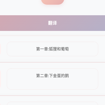
翻译
第一章:狐狸和葡萄
第二章:下金蛋的鹅