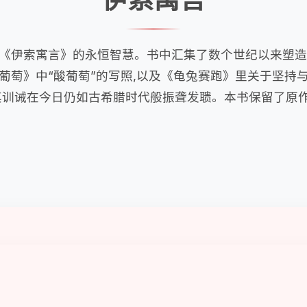
,探索《伊索寓言》的永恒智慧。书中汇集了数个世纪以来塑
葡萄》中“酸葡萄”的写照,以及《龟兔赛跑》里关于坚持
其训诫在今日仍如古希腊时代般振聋发聩。本书保留了原