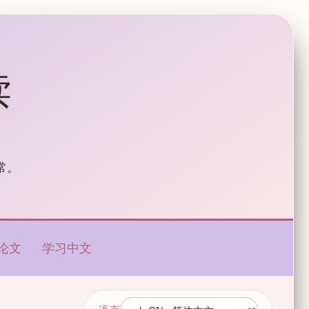
读
常。
论文
学习中文