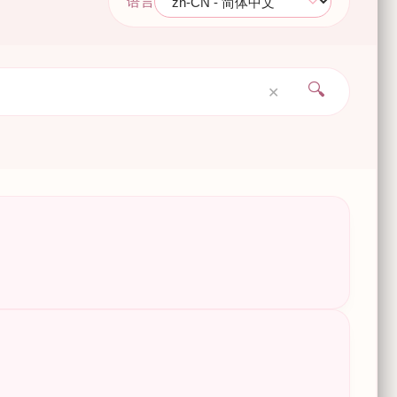
语言
🔍
✕