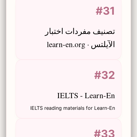
معالجةً لصلاحية الإطار البيئي في أبحاث
#31
اكتساب اللغة.
تصنيف مفردات اختبار
الآيلتس · learn-en.org
#32
IELTS - Learn-En
IELTS reading materials for Learn-En
#33