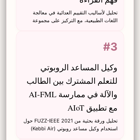
تحليل لأساليب التقييم العدائية في معالجة
اللغات الطبيعية، مع التركيز على مجموعة
بيانات SQuAD. يستكشف كيف تكشف الجمل
المشتتة المُولَّدة آليًا نقاط ضعف النماذج.
#3
وكيل المساعد الروبوتي
للتعلم المشترك بين الطالب
والآلة في ممارسة AI-FML
مع تطبيق AIoT
تحليل ورقة بحثية من FUZZ-IEEE 2021 حول
استخدام وكيل مساعد روبوتي (Kebbi Air)
وأداة AIoT-FML للتعلم المشترك للغة