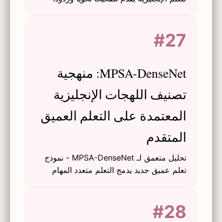
متعاطفة متكيفة لتحسين مثابرة الطلاب ونتائج
التعلم.
#27
MPSA-DenseNet: منهجية
تصنيف اللهجات الإنجليزية
المعتمدة على التعلم العميق
المتقدم
تحليل متعمق لـ MPSA-DenseNet - نموذج
تعلم عميق جديد يدمج التعلم متعدد المهام
وآلية الانتباه، يحقق دقة عالية في تصنيف لهجة
اللغة الإنجليزية بين المتحدثين الأصليين وغير
#28
الأصليين.