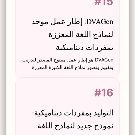
#15
الثقافات مع الناطقين بها.
DVAGen: إطار عمل موحد
لنماذج اللغة المعززة
بمفردات ديناميكية
DVAGen هو إطار عمل مفتوح المصدر لتدريب
وتقييم وتصور نماذج اللغة الكبيرة المعززة
بمفردات ديناميكية، لمعالجة قيود الكلمات
خارج المفردات وتحسين قابلية توسع
#16
الاستدلال.
التوليد بمفردات ديناميكية:
نموذج جديد لنماذج اللغة