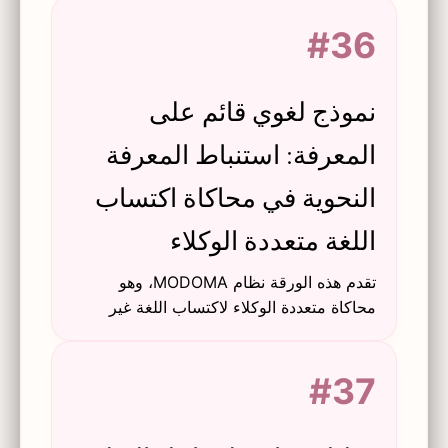
القراء الذين يتعلمون الإنجليزية كلفة أجنبية.
#36
نموذج لغوي قائم على
المعرفة: استنباط المعرفة
النحوية في محاكاة اكتساب
اللغة متعددة الوكلاء
تقدم هذه الورقة نظام MODOMA، وهو
محاكاة متعددة الوكلاء لاكتساب اللغة غير
الخاضع للإشراف، حيث يتعلم وكيل الطفل
الفئات النحوية من وكيل بالغ من خلال
#37
التفاعل.