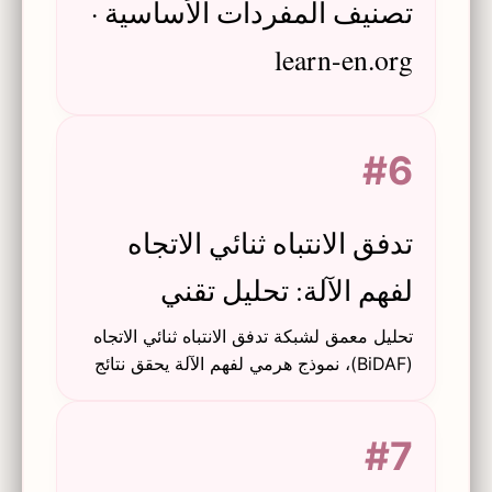
تصنيف المفردات الأساسية ·
learn-en.org
#6
تدفق الانتباه ثنائي الاتجاه
لفهم الآلة: تحليل تقني
تحليل معمق لشبكة تدفق الانتباه ثنائي الاتجاه
(BiDAF)، نموذج هرمي لفهم الآلة يحقق نتائج
متقدمة على مجموعتي بيانات SQuAD
وCNN/DailyMail.
#7