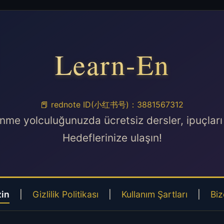
Learn-En
📕 rednote ID(小红书号)：3881567312
enme yolculuğunuzda ücretsiz dersler, ipuçları
Hedeflerinize ulaşın!
zin
|
Gizlilik Politikası
|
Kullanım Şartları
|
Biz