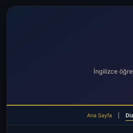
İngilizce öğr
Ana Sayfa
|
Di