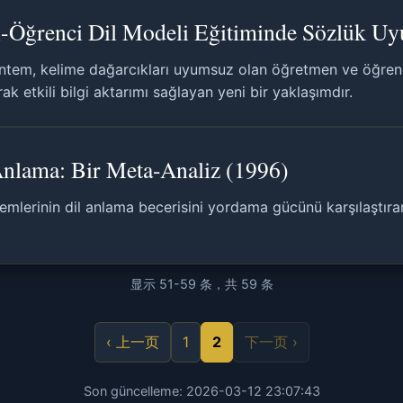
ğrenci Dil Modeli Eğitiminde Sözlük Uy
tem, kelime dağarcıkları uyumsuz olan öğretmen ve öğrenci 
ak etkili bilgi aktarımı sağlayan yeni bir yaklaşımdır.
Anlama: Bir Meta-Analiz (1996)
emlerinin dil anlama becerisini yordama gücünü karşılaştıran
显示 51-59 条，共 59 条
‹ 上一页
1
2
下一页 ›
Son güncelleme: 2026-03-12 23:07:43