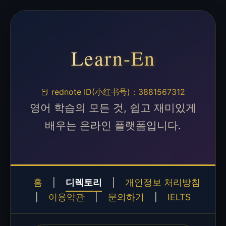
Learn-En
📕 rednote ID(小红书号)：3881567312
영어 학습의 모든 것, 쉽고 재미있게
배우는 온라인 플랫폼입니다.
홈
|
디렉토리
|
개인정보 처리방침
|
이용약관
|
문의하기
|
IELTS