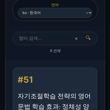
언어
🔍
✕
9 전체
#51
자기조절학습 전략의 영어
문법 학습 효과: 정체성 양