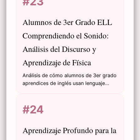
#23
Alumnos de 3er Grado ELL
Comprendiendo el Sonido:
Análisis del Discurso y
Aprendizaje de Física
Análisis de cómo alumnos de 3er grado
aprendices de inglés usan lenguaje
cotidiano y estrategias de
razonamiento para entender conceptos
#24
físicos del sonido, explorando la
interacción entre adquisición del
lenguaje y construcción de sentido
Aprendizaje Profundo para la
científico.