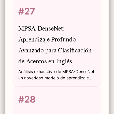
gramatical y respuestas empáticas
#27
adaptativas para mejorar la
perseverancia y resultados de
aprendizaje de los estudiantes.
MPSA-DenseNet:
Aprendizaje Profundo
Avanzado para Clasificación
de Acentos en Inglés
Análisis exhaustivo de MPSA-DenseNet,
un novedoso modelo de aprendizaje
profundo que combina aprendizaje
multitarea y mecanismos de atención
#28
para clasificación de acentos ingleses
con alta precisión.