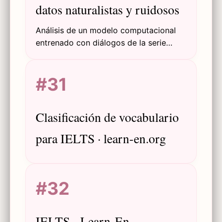
datos naturalistas y ruidosos
Análisis de un modelo computacional
entrenado con diálogos de la serie
Peppa Pig para aprender semántica
visual a partir de habla y video
#31
débilmente acoplados, abordando la
validez ecológica en la investigación
sobre adquisición del lenguaje.
Clasificación de vocabulario
para IELTS · learn-en.org
#32
IELTS - Learn-En