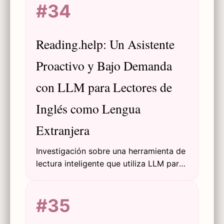
#34
predicción, modelos directos e
imitación encubierta.
Reading.help: Un Asistente
Proactivo y Bajo Demanda
con LLM para Lectores de
Inglés como Lengua
Extranjera
Investigación sobre una herramienta de
lectura inteligente que utiliza LLM para
proporcionar explicaciones proactivas
y bajo demanda de gramática y
#35
semántica inglesa a lectores de ILE, con
un sistema de validación de doble LLM.