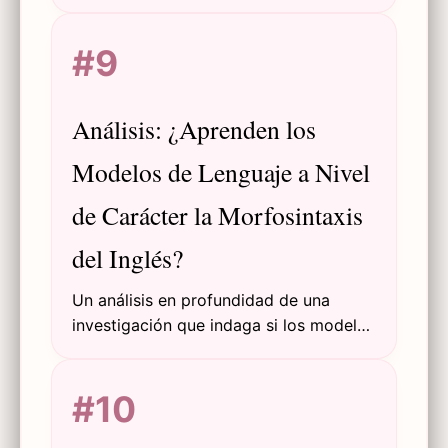
regularidades morfológicas abstractas,
límites de palabras y propiedades
#9
sintácticas sin supervisión explícita.
Análisis: ¿Aprenden los
Modelos de Lenguaje a Nivel
de Carácter la Morfosintaxis
del Inglés?
Un análisis en profundidad de una
investigación que indaga si los modelos
de lenguaje a nivel de carácter
aprenden unidades y regularidades
#10
morfosintácticas abstractas en inglés.