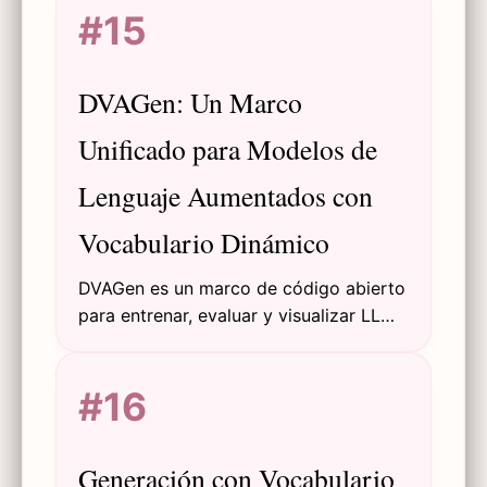
#15
hablantes no nativos a aprender y usar
neologismos en inglés en comunicación
intercultural con hablantes nativos.
DVAGen: Un Marco
Unificado para Modelos de
Lenguaje Aumentados con
Vocabulario Dinámico
DVAGen es un marco de código abierto
para entrenar, evaluar y visualizar LLMs
aumentados con vocabulario dinámico,
abordando limitaciones de OOV y
#16
mejorando la escalabilidad de la
inferencia.
Generación con Vocabulario