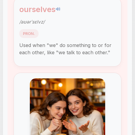
ourselves
🔊
/aʊərˈsɛlvz/
PRON.
Used when "we" do something to or for
each other, like "we talk to each other."