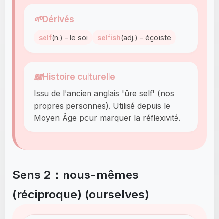
🌱
Dérivés
self
(n.) – le soi
selfish
(adj.) – égoïste
📖
Histoire culturelle
Issu de l'ancien anglais 'ūre self' (nos
propres personnes). Utilisé depuis le
Moyen Âge pour marquer la réflexivité.
Sens 2：nous-mêmes
(réciproque) (ourselves)