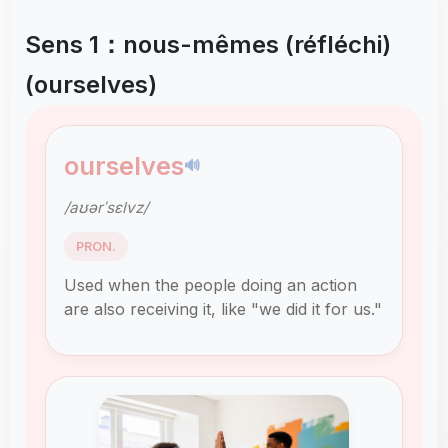
Sens 1：nous-mêmes (réfléchi)
(ourselves)
ourselves
🔊
/aʊərˈsɛlvz/
PRON.
Used when the people doing an action
are also receiving it, like "we did it for us."