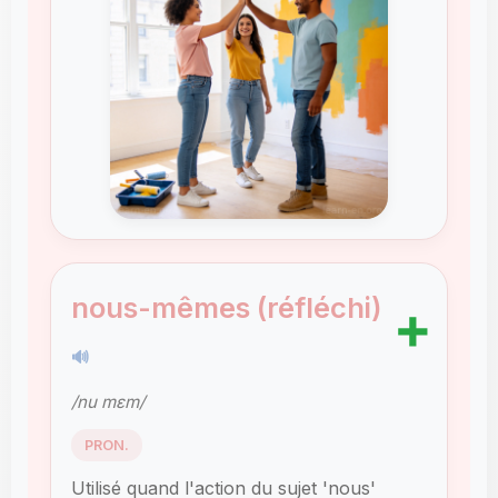
nous-mêmes (réfléchi)
➕
🔊
/nu mɛm/
PRON.
Utilisé quand l'action du sujet 'nous'