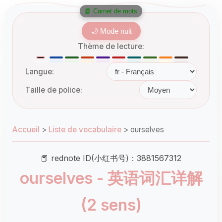
📘 Carnet de mots
🌙 Mode nuit
Thème de lecture:
Langue:
Taille de police:
Accueil
>
Liste de vocabulaire
>
ourselves
📕 rednote ID(小红书号)：3881567312
ourselves - 英语词汇详解
(2 sens)