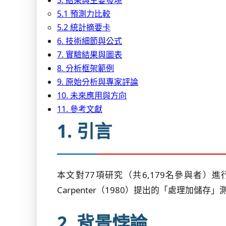
5. 結果與主要發現
5.1 預測力比較
5.2 統計摘要卡
6. 技術細節與公式
7. 實驗結果與圖表
8. 分析框架範例
9. 原始分析與專家評論
10. 未來應用與方向
11. 參考文獻
1. 引言
本文對77項研究（共6,179名參與者）
Carpenter（1980）提出的「處理
2. 背景悖論