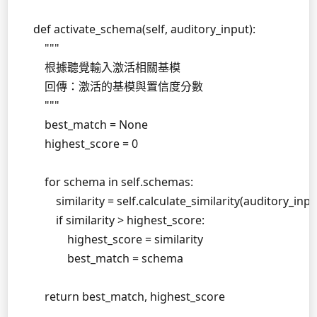
    def activate_schema(self, auditory_input):

        """

        根據聽覺輸入激活相關基模

        回傳：激活的基模與置信度分數

        """

        best_match = None

        highest_score = 0

        for schema in self.schemas:

            similarity = self.calculate_similarity(auditory_inp
            if similarity > highest_score:

                highest_score = similarity

                best_match = schema

        return best_match, highest_score
