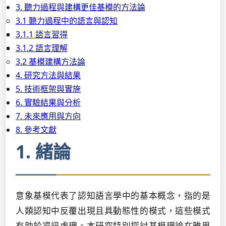
3. 聽力過程與建構更佳基模的方法論
3.1 聽力過程中的語言與認知
3.1.1 語言習得
3.1.2 語言理解
3.2 基模建構方法論
4. 研究方法與結果
5. 技術框架與實施
6. 實驗結果與分析
7. 未來應用與方向
8. 參考文獻
1. 緒論
意象基模代表了認知語言學中的基本概念，指的是
人類認知中反覆出現且具動態性的模式，這些模式
有助於資訊處理。本研究特別探討基模理論在雅思