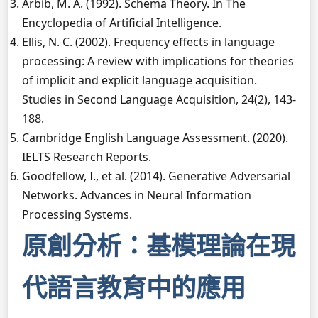
Arbib, M. A. (1992). Schema Theory. In The
Encyclopedia of Artificial Intelligence.
Ellis, N. C. (2002). Frequency effects in language
processing: A review with implications for theories
of implicit and explicit language acquisition.
Studies in Second Language Acquisition, 24(2), 143-
188.
Cambridge English Language Assessment. (2020).
IELTS Research Reports.
Goodfellow, I., et al. (2014). Generative Adversarial
Networks. Advances in Neural Information
Processing Systems.
原創分析：基模理論在現
代語言教育中的應用