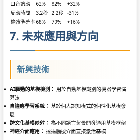
口音適應
62%
82%
+32%
反應時間
3.2秒
2.2秒
-31%
整體準確率
68%
79%
+16%
7. 未來應用與方向
新興技術
AI驅動的基模檢測：
用於自動基模識別的機器學習演
算法
自適應學習系統：
基於個人認知模式的個性化基模發
展
跨文化基模映射：
為不同語言背景開發通用基模框架
神經介面應用：
透過腦機介面直接激活基模