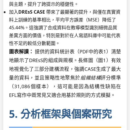
與主題，提升了跨提示的穩健性。
加入
DREsS CASE
帶來了最顯著的提升，與僅在真實資
料上訓練的基準相比，平均平方誤差（MSE）降低了
45.44%。這強調了合成資料在教導模型識別細微品質
差異方面的價值，特別是對於在人寫語料庫中可能代表
性不足的較低分數範圍。
圖表解讀：
提供的資料統計表（PDF中的表1）清楚
地顯示了DREsS的組成與規模。長條圖（圖1）有效
地視覺化了三部分建構流程，強調CASE生成了最大
量的資料，並且策略性地聚焦於
組織結構
評分標準
（31,086個樣本），這可能是因為結構性缺陷在
EFL寫作中既常見又適合用基於規則的方式模擬。
5. 分析框架與個案研究