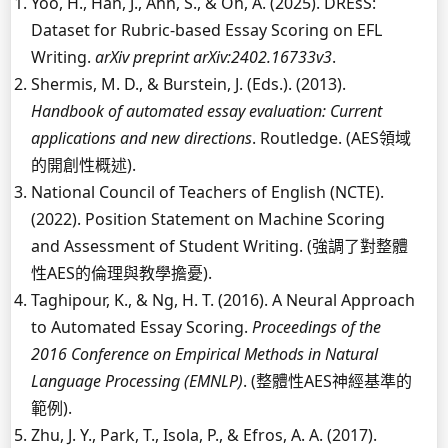
Yoo, H., Han, J., Ahn, S., & Oh, A. (2025). DREsS:
Dataset for Rubric-based Essay Scoring on EFL
Writing.
arXiv preprint arXiv:2402.16733v3
.
Shermis, M. D., & Burstein, J. (Eds.). (2013).
Handbook of automated essay evaluation: Current
applications and new directions
. Routledge. (AES領域
的開創性概述).
National Council of Teachers of English (NCTE).
(2022). Position Statement on Machine Scoring
and Assessment of Student Writing. (強調了對整體
性AES的倫理與教學擔憂).
Taghipour, K., & Ng, H. T. (2016). A Neural Approach
to Automated Essay Scoring.
Proceedings of the
2016 Conference on Empirical Methods in Natural
Language Processing (EMNLP)
. (整體性AES神經基準的
範例).
Zhu, J. Y., Park, T., Isola, P., & Efros, A. A. (2017).