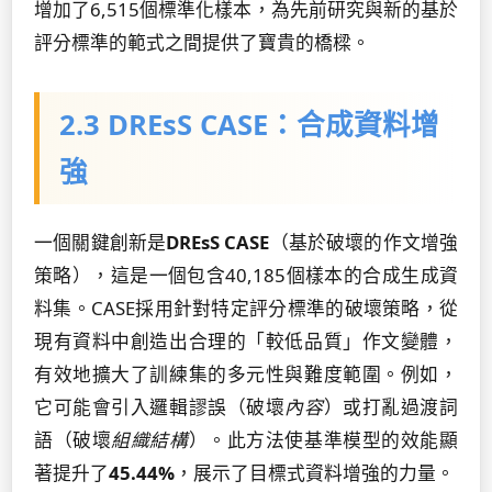
增加了6,515個標準化樣本，為先前研究與新的基於
評分標準的範式之間提供了寶貴的橋樑。
2.3 DREsS CASE：合成資料增
強
一個關鍵創新是
DREsS CASE
（基於破壞的作文增強
策略），這是一個包含40,185個樣本的合成生成資
料集。CASE採用針對特定評分標準的破壞策略，從
現有資料中創造出合理的「較低品質」作文變體，
有效地擴大了訓練集的多元性與難度範圍。例如，
它可能會引入邏輯謬誤（破壞
內容
）或打亂過渡詞
語（破壞
組織結構
）。此方法使基準模型的效能顯
著提升了
45.44%
，展示了目標式資料增強的力量。