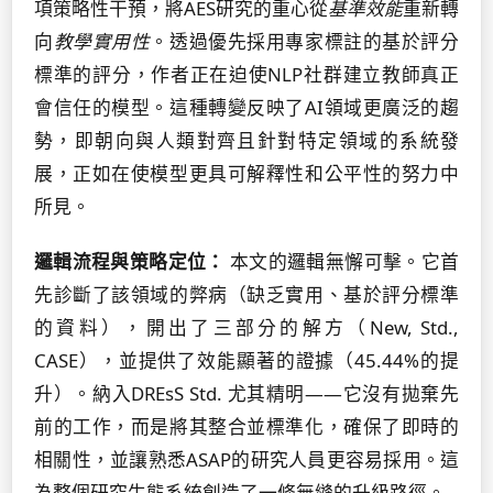
項策略性干預，將AES研究的重心從
基準效能
重新轉
向
教學實用性
。透過優先採用專家標註的基於評分
標準的評分，作者正在迫使NLP社群建立教師真正
會信任的模型。這種轉變反映了AI領域更廣泛的趨
勢，即朝向與人類對齊且針對特定領域的系統發
展，正如在使模型更具可解釋性和公平性的努力中
所見。
邏輯流程與策略定位：
本文的邏輯無懈可擊。它首
先診斷了該領域的弊病（缺乏實用、基於評分標準
的資料），開出了三部分的解方（New, Std.,
CASE），並提供了效能顯著的證據（45.44%的提
升）。納入DREsS Std. 尤其精明——它沒有拋棄先
前的工作，而是將其整合並標準化，確保了即時的
相關性，並讓熟悉ASAP的研究人員更容易採用。這
為整個研究生態系統創造了一條無縫的升級路徑。