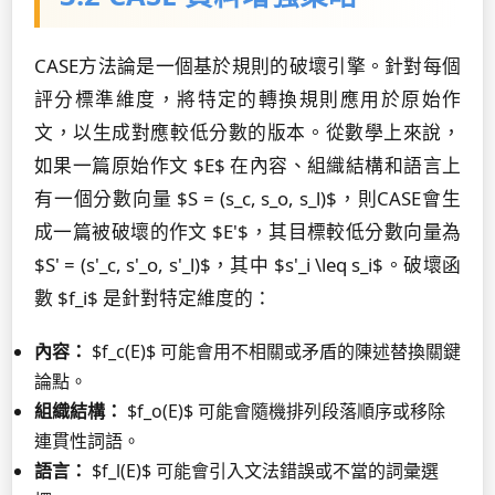
CASE方法論是一個基於規則的破壞引擎。針對每個
評分標準維度，將特定的轉換規則應用於原始作
文，以生成對應較低分數的版本。從數學上來說，
如果一篇原始作文 $E$ 在內容、組織結構和語言上
有一個分數向量 $S = (s_c, s_o, s_l)$，則CASE會生
成一篇被破壞的作文 $E'$，其目標較低分數向量為
$S' = (s'_c, s'_o, s'_l)$，其中 $s'_i \leq s_i$。破壞函
數 $f_i$ 是針對特定維度的：
內容：
$f_c(E)$ 可能會用不相關或矛盾的陳述替換關鍵
論點。
組織結構：
$f_o(E)$ 可能會隨機排列段落順序或移除
連貫性詞語。
語言：
$f_l(E)$ 可能會引入文法錯誤或不當的詞彙選