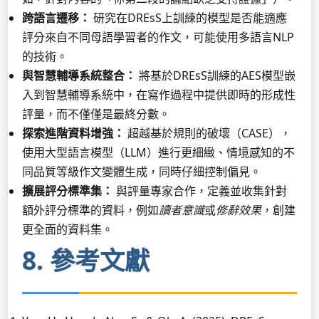
跨語言遷移：
研究在DREsS上訓練的模型是否能適應
評分來自不同母語學習者的作文，可能使用多語言NLP
的技術。
與智慧輔導系統整合：
將基於DREsS訓練的AES模型嵌
入到智慧輔導系統中，在寫作過程中提供即時的形成性
評量，而不僅僅是最終分數。
探索進階資料增強：
超越基於規則的破壞（CASE），
使用大型語言模型（LLM）進行更細緻、情境感知的不
同品質等級作文變體生成，同時仔細控制偏見。
擴展評分標準集：
與評量專家合作，定義並收集針對
額外評分標準的資料，例如
讀者意識
或
修辭效果
，創建
更全面的資料集。
8. 參考文獻