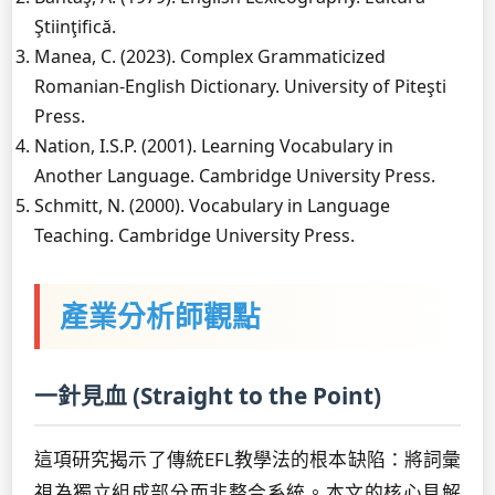
Ştiinţifică.
Manea, C. (2023). Complex Grammaticized
Romanian-English Dictionary. University of Piteşti
Press.
Nation, I.S.P. (2001). Learning Vocabulary in
Another Language. Cambridge University Press.
Schmitt, N. (2000). Vocabulary in Language
Teaching. Cambridge University Press.
產業分析師觀點
一針見血 (Straight to the Point)
這項研究揭示了傳統EFL教學法的根本缺陷：將詞彙
視為獨立組成部分而非整合系統。本文的核心見解