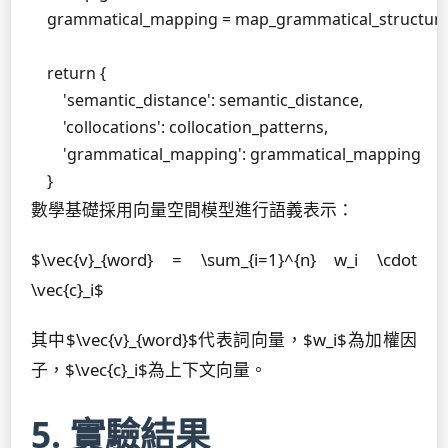
    grammatical_mapping = map_grammatical_structure
    return {

        'semantic_distance': semantic_distance,

        'collocations': collocation_patterns,

        'grammatical_mapping': grammatical_mapping

    }
數學基礎採用向量空間模型進行語義表示：
$\vec{v}_{word} = \sum_{i=1}^{n} w_i \cdot
\vec{c}_i$
其中$\vec{v}_{word}$代表詞向量，$w_i$為加權因
子，$\vec{c}_i$為上下文向量。
5. 實驗結果