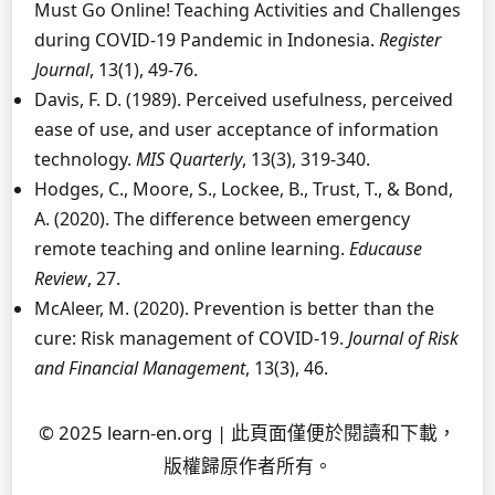
Must Go Online! Teaching Activities and Challenges
during COVID-19 Pandemic in Indonesia.
Register
Journal
, 13(1), 49-76.
Davis, F. D. (1989). Perceived usefulness, perceived
ease of use, and user acceptance of information
technology.
MIS Quarterly
, 13(3), 319-340.
Hodges, C., Moore, S., Lockee, B., Trust, T., & Bond,
A. (2020). The difference between emergency
remote teaching and online learning.
Educause
Review
, 27.
McAleer, M. (2020). Prevention is better than the
cure: Risk management of COVID-19.
Journal of Risk
and Financial Management
, 13(3), 46.
© 2025 learn-en.org | 此頁面僅便於閱讀和下載，
版權歸原作者所有。