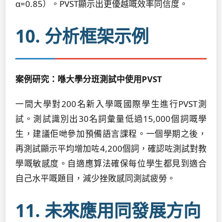
α=0.85）。PVST顯示出更優越嘅效率同信度。
10. 分析框架示例
案例研究：喺大學分班測試中使用PVST
一間大學對200名新入學嘅國際學生進行PVST測
試。測試識別出30名詞彙量低過15,000個詞嘅學
生，建議佢哋參加預備語言課程。一個學期之後，
再測試顯示平均增加咗4,200個詞，確認咗測試對教
學嘅敏感度。自適應算法確保每位學生都見到適合
自己水平嘅題目，減少挫敗感同測試疲勞。
11. 未來應用同發展方向