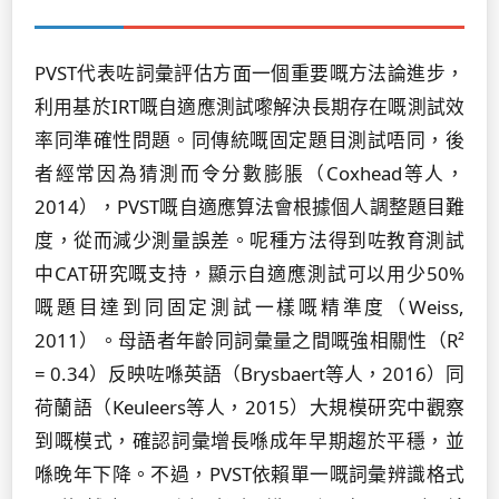
PVST代表咗詞彙評估方面一個重要嘅方法論進步，
利用基於IRT嘅自適應測試嚟解決長期存在嘅測試效
率同準確性問題。同傳統嘅固定題目測試唔同，後
者經常因為猜測而令分數膨脹（Coxhead等人，
2014），PVST嘅自適應算法會根據個人調整題目難
度，從而減少測量誤差。呢種方法得到咗教育測試
中CAT研究嘅支持，顯示自適應測試可以用少50%
嘅題目達到同固定測試一樣嘅精準度（Weiss,
2011）。母語者年齡同詞彙量之間嘅強相關性（R²
= 0.34）反映咗喺英語（Brysbaert等人，2016）同
荷蘭語（Keuleers等人，2015）大規模研究中觀察
到嘅模式，確認詞彙增長喺成年早期趨於平穩，並
喺晚年下降。不過，PVST依賴單一嘅詞彙辨識格式