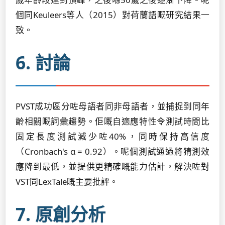
個同Keuleers等人（2015）對荷蘭語嘅研究結果一
致。
6. 討論
PVST成功區分咗母語者同非母語者，並捕捉到同年
齡相關嘅詞彙趨勢。佢嘅自適應特性令測試時間比
固定長度測試減少咗40%，同時保持高信度
（Cronbach's α = 0.92）。呢個測試通過將猜測效
應降到最低，並提供更精確嘅能力估計，解決咗對
VST同LexTale嘅主要批評。
7. 原創分析