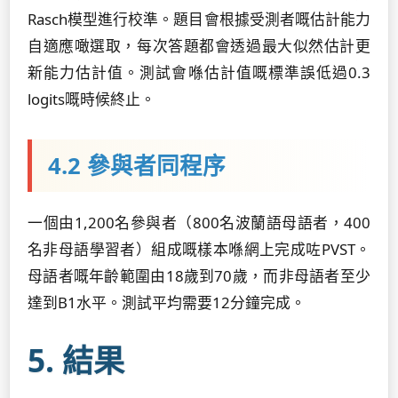
Rasch模型進行校準。題目會根據受測者嘅估計能力
自適應噉選取，每次答題都會透過最大似然估計更
新能力估計值。測試會喺估計值嘅標準誤低過0.3
logits嘅時候終止。
4.2 參與者同程序
一個由1,200名參與者（800名波蘭語母語者，400
名非母語學習者）組成嘅樣本喺網上完成咗PVST。
母語者嘅年齡範圍由18歲到70歲，而非母語者至少
達到B1水平。測試平均需要12分鐘完成。
5. 結果