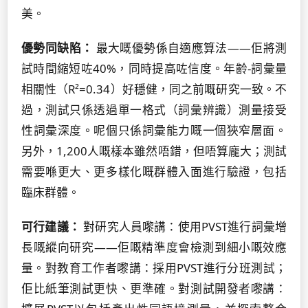
美。
優勢同缺陷：
最大嘅優勢係自適應算法——佢將測
試時間縮短咗40%，同時提高咗信度。年齡-詞彙量
相關性（R²=0.34）好穩健，同之前嘅研究一致。不
過，測試只係透過單一格式（詞彙辨識）測量接受
性詞彙深度。呢個只係詞彙能力嘅一個狹窄層面。
另外，1,200人嘅樣本雖然唔錯，但唔算龐大；測試
需要喺更大、更多樣化嘅群體入面進行驗證，包括
臨床群體。
可行建議：
對研究人員嚟講：使用PVST進行詞彙增
長嘅縱向研究——佢嘅精準度會檢測到細小嘅效應
量。對教育工作者嚟講：採用PVST進行分班測試；
佢比紙筆測試更快、更準確。對測試開發者嚟講：