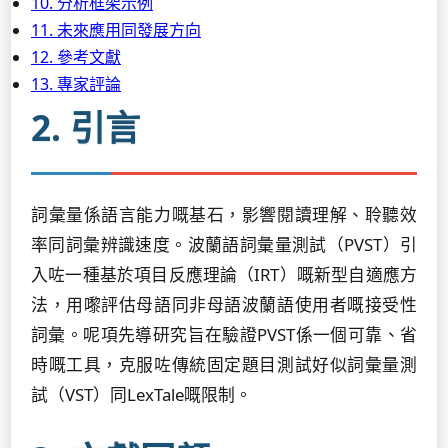
10. 分析框架示例
11. 未來應用同發展方向
12. 參考文獻
13. 專家評論
2. 引言
詞彙量係語言能力嘅基石，影響閱讀理解、聆聽效
率同詞彙辨識速度。波蘭語詞彙量測試（PVST）引
入咗一種基於項目反應理論（IRT）嘅新型自適應方
法，用嚟評估母語同非母語波蘭語使用者嘅接受性
詞彙。呢項先導研究旨在驗證PVST係一個可靠、省
時嘅工具，克服咗傳統固定題目測試好似詞彙量測
試（VST）同LexTale嘅限制。