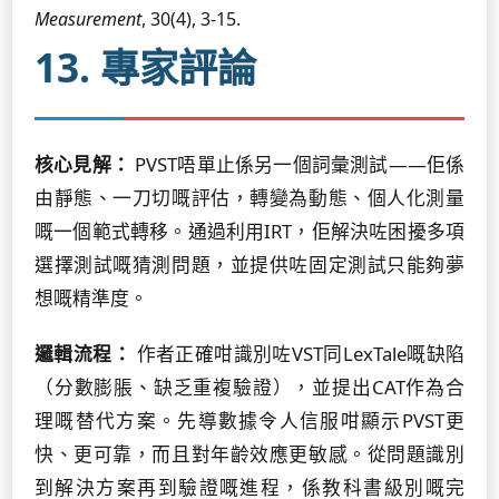
Measurement
, 30(4), 3-15.
13. 專家評論
核心見解：
PVST唔單止係另一個詞彙測試——佢係
由靜態、一刀切嘅評估，轉變為動態、個人化測量
嘅一個範式轉移。通過利用IRT，佢解決咗困擾多項
選擇測試嘅猜測問題，並提供咗固定測試只能夠夢
想嘅精準度。
邏輯流程：
作者正確咁識別咗VST同LexTale嘅缺陷
（分數膨脹、缺乏重複驗證），並提出CAT作為合
理嘅替代方案。先導數據令人信服咁顯示PVST更
快、更可靠，而且對年齡效應更敏感。從問題識別
到解決方案再到驗證嘅進程，係教科書級別嘅完