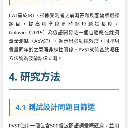
CAT基於IRT，根據受測者之前嘅答題反應動態選擇
題目，提高精準度同時縮短測試長度。
Golovin（2015）為俄語開發咗一個自適應在線詞
彙量測試（AoVST），顯示出強勁嘅效度，同埋詞
彙量同年齡之間嘅非線性關係。PVST就係基於呢種
方法論為波蘭語建立嘅。
4. 研究方法
4.1 測試設計同題目篩選
PVST使用一個包含500個波蘭語詞彙嘅題庫，並用