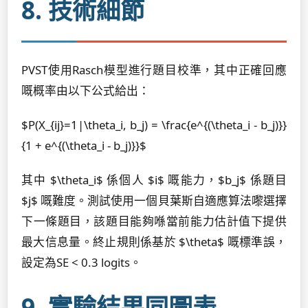
8. 技術細節
PVST使用Rasch模型進行題目校準，其中正確回應
嘅概率由以下公式給出：
$P(X_{ij}=1|\theta_i, b_j) = \frac{e^{(\theta_i - b_j)}}
{1 + e^{(\theta_i - b_j)}}$
其中 $\theta_i$ 係個人 $i$ 嘅能力，$b_j$ 係題目
$j$ 嘅難度。測試使用一個貝葉斯自適應算法嚟選擇
下一條題目，該題目能夠喺當前能力估計值下提供
最大信息量。終止規則係基於 $\theta$ 嘅標準誤，
設定為SE < 0.3 logits。
9. 實驗結果同圖表