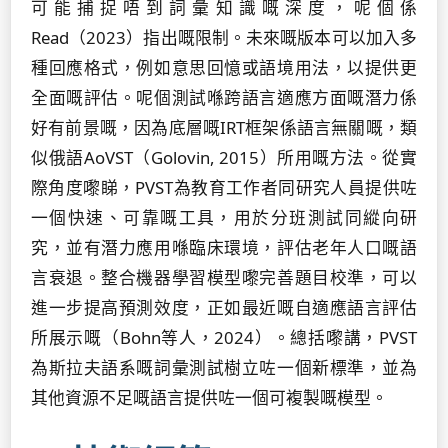
可能捕捉唔到詞彙知識嘅深度，呢個係
Read（2023）指出嘅限制。未來嘅版本可以加入多
種回應格式，例如意思回憶或語境用法，以提供更
全面嘅評估。呢個測試喺跨語言適應方面嘅潛力係
好有前景嘅，因為底層嘅IRT框架係語言無關嘅，類
似俄語AoVST（Golovin, 2015）所用嘅方法。從實
際角度嚟睇，PVST為教育工作者同研究人員提供咗
一個快速、可靠嘅工具，用於分班測試同縱向研
究，並有潛力應用喺臨床環境，評估老年人口嘅語
言衰退。整合機器學習模型嚟完善題目校準，可以
進一步提高預測效度，正如最近嘅自適應語言評估
所展示嘅（Bohn等人，2024）。總括嚟講，PVST
為斯拉夫語系嘅詞彙測試樹立咗一個新標準，並為
其他資源不足嘅語言提供咗一個可複製嘅模型。