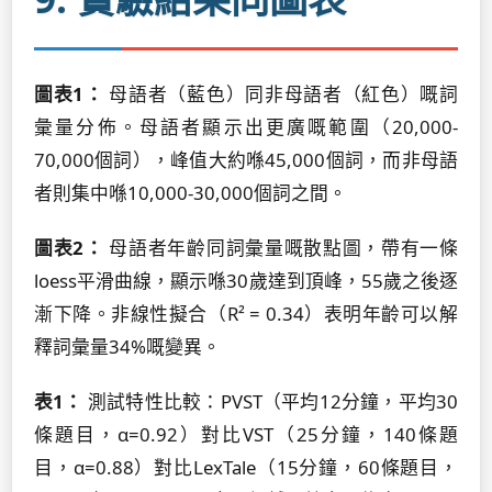
圖表1：
母語者（藍色）同非母語者（紅色）嘅詞
彙量分佈。母語者顯示出更廣嘅範圍（20,000-
70,000個詞），峰值大約喺45,000個詞，而非母語
者則集中喺10,000-30,000個詞之間。
圖表2：
母語者年齡同詞彙量嘅散點圖，帶有一條
loess平滑曲線，顯示喺30歲達到頂峰，55歲之後逐
漸下降。非線性擬合（R² = 0.34）表明年齡可以解
釋詞彙量34%嘅變異。
表1：
測試特性比較：PVST（平均12分鐘，平均30
條題目，α=0.92）對比VST（25分鐘，140條題
目，α=0.88）對比LexTale（15分鐘，60條題目，