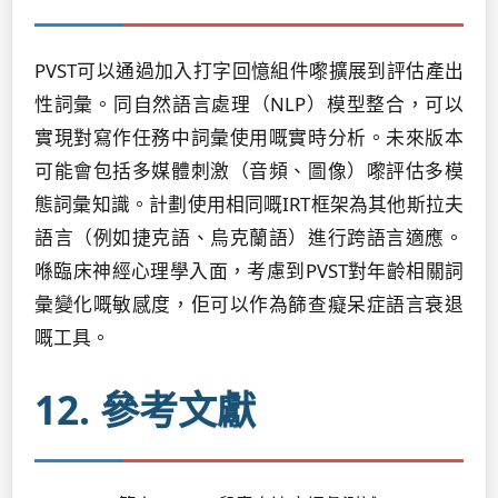
PVST可以通過加入打字回憶組件嚟擴展到評估產出
性詞彙。同自然語言處理（NLP）模型整合，可以
實現對寫作任務中詞彙使用嘅實時分析。未來版本
可能會包括多媒體刺激（音頻、圖像）嚟評估多模
態詞彙知識。計劃使用相同嘅IRT框架為其他斯拉夫
語言（例如捷克語、烏克蘭語）進行跨語言適應。
喺臨床神經心理學入面，考慮到PVST對年齡相關詞
彙變化嘅敏感度，佢可以作為篩查癡呆症語言衰退
嘅工具。
12. 參考文獻