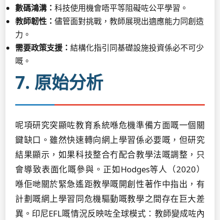
數碼鴻溝：
科技使用機會唔平等阻礙咗公平學習。
教師韌性：
儘管面對挑戰，教師展現出適應能力同創造
力。
需要政策支援：
結構化指引同基礎設施投資係必不可少
嘅。
7. 原始分析
呢項研究突顯咗教育系統喺危機準備方面嘅一個關
鍵缺口。雖然快速轉向網上學習係必要嘅，但研究
結果顯示，如果科技整合冇配合教學法嘅調整，只
會導致表面化嘅參與。正如Hodges等人（2020）
喺佢哋關於緊急遙距教學嘅開創性著作中指出，有
計劃嘅網上學習同危機驅動嘅教學之間存在巨大差
異。印尼EFL嘅情況反映咗全球模式：教師變成咗內