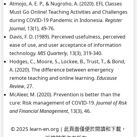
Atmojo, A. E. P., & Nugroho, A. (2020). EFL Classes
Must Go Online! Teaching Activities and Challenges
during COVID-19 Pandemic in Indonesia.
Register
Journal
, 13(1), 49-76.
Davis, F. D. (1989). Perceived usefulness, perceived
ease of use, and user acceptance of information
technology.
MIS Quarterly
, 13(3), 319-340.
Hodges, C., Moore, S., Lockee, B., Trust, T., & Bond,
A. (2020). The difference between emergency
remote teaching and online learning.
Educause
Review
, 27.
McAleer, M. (2020). Prevention is better than the
cure: Risk management of COVID-19.
Journal of Risk
and Financial Management
, 13(3), 46.
© 2025 learn-en.org | 此頁面僅便於閱讀和下載，