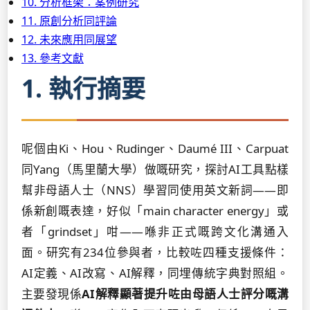
10. 分析框架：案例研究
11. 原創分析同評論
12. 未來應用同展望
13. 參考文獻
1. 執行摘要
呢個由Ki、Hou、Rudinger、Daumé III、Carpuat
同Yang（馬里蘭大學）做嘅研究，探討AI工具點樣
幫非母語人士（NNS）學習同使用英文新詞——即
係新創嘅表達，好似「main character energy」或
者「grindset」咁——喺非正式嘅跨文化溝通入
面。研究有234位參與者，比較咗四種支援條件：
AI定義、AI改寫、AI解釋，同埋傳統字典對照組。
主要發現係
AI解釋顯著提升咗由母語人士評分嘅溝