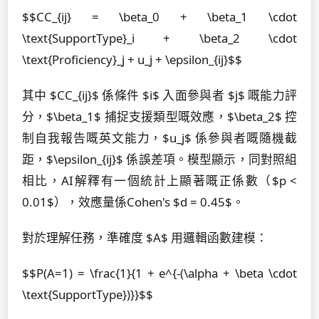
$$CC_{ij} = \beta_0 + \beta_1 \cdot
\text{SupportType}_i + \beta_2 \cdot
\text{Proficiency}_j + u_j + \epsilon_{ij}$$
其中 $CC_{ij}$ 係條件 $i$ 入面參與者 $j$ 嘅能力評
分，$\beta_1$ 捕捉支援類型嘅效應，$\beta_2$ 控
制自我報告嘅英文能力，$u_j$ 係參與者嘅隨機截
距，$\epsilon_{ij}$ 係誤差項。模型顯示，同對照組
相比，AI解釋有一個統計上顯著嘅正係數（$p <
0.01$），效應量係Cohen's $d = 0.45$。
對於理解任務，準確度 $A$ 用邏輯函數建模：
$$P(A=1) = \frac{1}{1 + e^{-(\alpha + \beta \cdot
\text{SupportType})}}$$