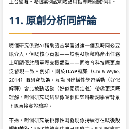
上合適嘅。呢個案例說明咗語用指導嘅關鍵作用。
11. 原創分析同評論
呢個研究係對AI輔助語言學習討論一個及時同必要
嘅介入。佢嘅核心貢獻——證明AI解釋喺產出任務
上明顯優於簡單嘅支援類型——同教育科技嘅更廣
泛發現一致。例如，關於
ICAP框架
（Chi & Wylie,
2014）嘅研究認為，互動同建構性學習活動（好似
解釋）會比被動活動（好似閱讀定義）帶嚟更深嘅
理解。呢個研究嘅結果係呢個框架喺新詞學習背景
下嘅直接實證驗證。
不過，呢個研究最挑釁性嘅發現係持續存在嘅
後設
認知差距
：NNS持續高估自己嘅能力。呢個呼應咗