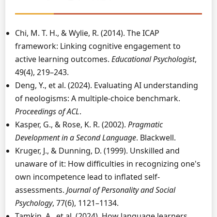
Chi, M. T. H., & Wylie, R. (2014). The ICAP
framework: Linking cognitive engagement to
active learning outcomes.
Educational Psychologist
,
49(4), 219–243.
Deng, Y., et al. (2024). Evaluating AI understanding
of neologisms: A multiple-choice benchmark.
Proceedings of ACL
.
Kasper, G., & Rose, K. R. (2002).
Pragmatic
Development in a Second Language
. Blackwell.
Kruger, J., & Dunning, D. (1999). Unskilled and
unaware of it: How difficulties in recognizing one's
own incompetence lead to inflated self-
assessments.
Journal of Personality and Social
Psychology
, 77(6), 1121–1134.
Tamkin, A., et al. (2024). How language learners