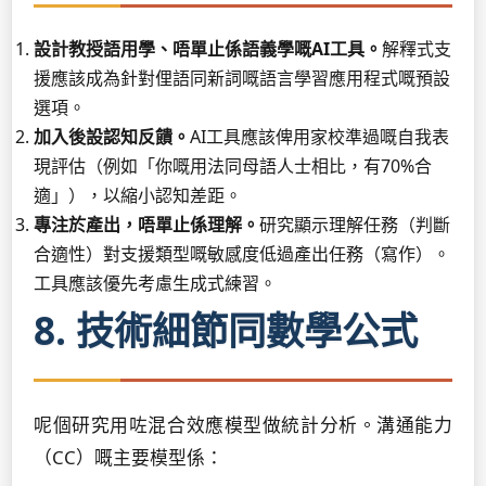
設計教授語用學、唔單止係語義學嘅AI工具。
解釋式支
援應該成為針對俚語同新詞嘅語言學習應用程式嘅預設
選項。
加入後設認知反饋。
AI工具應該俾用家校準過嘅自我表
現評估（例如「你嘅用法同母語人士相比，有70%合
適」），以縮小認知差距。
專注於產出，唔單止係理解。
研究顯示理解任務（判斷
合適性）對支援類型嘅敏感度低過產出任務（寫作）。
工具應該優先考慮生成式練習。
8. 技術細節同數學公式
呢個研究用咗混合效應模型做統計分析。溝通能力
（CC）嘅主要模型係：