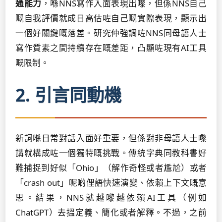
通能力
，喺NNS寫作入面表現出嚟，但係NNS自己
嘅自我評價就成日高估咗自己嘅實際表現，顯示出
一個好關鍵嘅落差。研究仲強調咗NNS同母語人士
寫作質素之間持續存在嘅差距，凸顯咗現有AI工具
嘅限制。
2. 引言同動機
新詞喺日常對話入面好重要，但係對非母語人士嚟
講就構成咗一個獨特嘅挑戰。傳統字典同教科書好
難捕捉到好似「Ohio」（解作奇怪或者尷尬）或者
「crash out」呢啲俚語快速演變、依賴上下文嘅意
思。結果，NNS就越嚟越依賴AI工具（例如
ChatGPT）去搵定義、簡化或者解釋。不過，之前