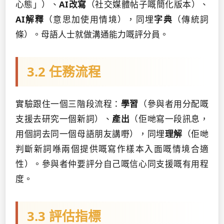
心態」）、
AI改寫
（社交媒體帖子嘅簡化版本）、
AI解釋
（意思加使用情境），同埋
字典
（傳統詞
條）。母語人士就做溝通能力嘅評分員。
3.2 任務流程
實驗跟住一個三階段流程：
學習
（參與者用分配嘅
支援去研究一個新詞）、
產出
（佢哋寫一段訊息，
用個詞去同一個母語朋友講嘢），同埋
理解
（佢哋
判斷新詞喺兩個提供嘅寫作樣本入面嘅情境合適
性）。參與者仲要評分自己嘅信心同支援嘅有用程
度。
3.3 評估指標