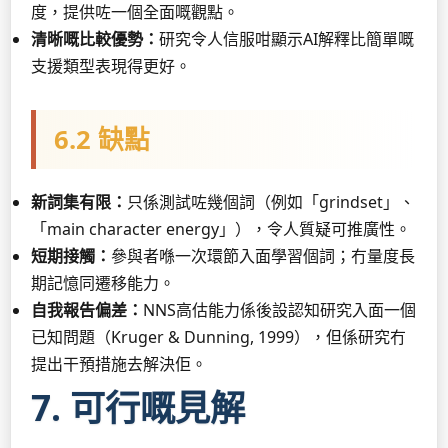
度，提供咗一個全面嘅觀點。
清晰嘅比較優勢：
研究令人信服咁顯示AI解釋比簡單嘅
支援類型表現得更好。
6.2 缺點
新詞集有限：
只係測試咗幾個詞（例如「grindset」、
「main character energy」），令人質疑可推廣性。
短期接觸：
參與者喺一次環節入面學習個詞；冇量度長
期記憶同遷移能力。
自我報告偏差：
NNS高估能力係後設認知研究入面一個
已知問題（Kruger & Dunning, 1999），但係研究冇
提出干預措施去解決佢。
7. 可行嘅見解