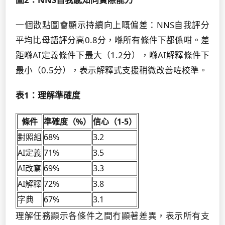
一個散點圖會顯示持續向上嘅偏差：NNS自我評分
平均比母語評分高0.8分，喺所有條件下都係咁。差
距喺AI定義條件下最大（1.2分），喺AI解釋條件下
最小（0.5分），表示解釋式支援稍微改善咗校準。
表1：理解準確度
條件
準確度（%）
信心（1-5）
對照組
68%
3.2
AI定義
71%
3.5
AI改寫
69%
3.3
AI解釋
72%
3.8
字典
67%
3.1
理解任務顯示各條件之間冇顯著差異，表示所有支