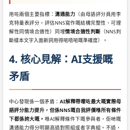
用咗兩個主要指標：
溝通能力
（由母語評分員用李
克特量表評分，評估NNS寫作嘅結構完整性、可理
解性同情境合適性）同埋
情境合適性判斷
（NNS判
斷樣本文字入面新詞用得啱唔啱嘅準確度）。
4. 核心見解：AI支援嘅
矛盾
中心發現係一個矛盾：
AI解釋帶嚟咗最大嘅實際母
語評分能力提升，但係NNS嘅自我評價喺所有條件
下都係誇大嘅。
喺AI解釋條件下嘅參與者，佢哋嘅
溝通能力得分明顯高過對照組或者字典組。不過，