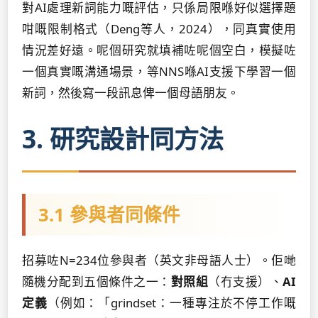
對AI處理新詞能力嘅評估，只係局限喺好似選擇題
咁嘅限制格式（Deng等人，2024），同真實使用
情況差好遠。呢個研究就填補咗呢個空白，模擬咗
一個真實嘅溝通場景，等NNS喺AI支援下學習一個
新詞，然後寫一段訊息俾一個母語朋友。
3. 研究設計同方法
3.1 參與者同條件
招募咗N=234位參與者（英文非母語人士）。佢哋
隨機分配到五個條件之一：
對照組
（冇支援）、
AI
定義
（例如：「grindset：一種專注於不停工作嘅