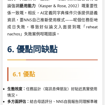
論強調
語用能力
（Kasper & Rose, 2002）嘅重要性
係一致嘅。相反，AI定義同字典條件只係提供語義
資訊，要NNS自己推斷使用模式——呢個任務佢哋
成日失敗，導致好似論文入面提到嘅「reheat
nachos」失敗案例咁嘅錯誤。
6. 優點同缺點
6.1 優點
生態效度：
任務設計（寫訊息俾朋友）好貼近真實使用
情況。
多方面評估：
結合母語評分、NNS自我報告同理解準確