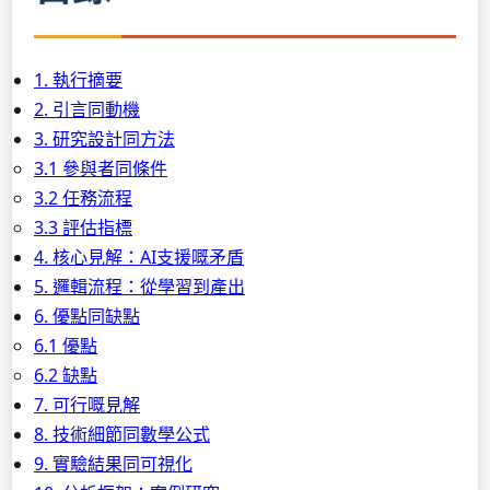
1. 執行摘要
2. 引言同動機
3. 研究設計同方法
3.1 參與者同條件
3.2 任務流程
3.3 評估指標
4. 核心見解：AI支援嘅矛盾
5. 邏輯流程：從學習到產出
6. 優點同缺點
6.1 優點
6.2 缺點
7. 可行嘅見解
8. 技術細節同數學公式
9. 實驗結果同可視化