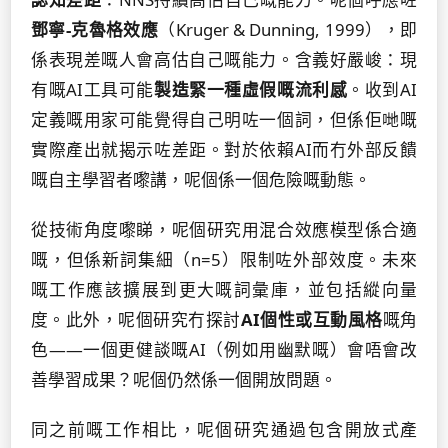
鄧寧-克魯格效應
（Kruger & Dunning, 1999），即
係表現差嘅人會高估自己嘅能力。含義好嚴峻：現
有嘅AI工具可能
製造緊一種虛假嘅流利感
。收到AI
定義嘅用家可能覺得自己明咗一個詞，但係佢哋嘅
實際產出就揭示咗差距。對於依賴AI而冇外部反饋
嘅自主學習者嚟講，呢個係一個危險嘅動態。
從技術角度嚟睇，呢個研究用混合效應模型係合適
嘅，但係新詞集細（n=5）限制咗外部效度。未來
嘅工作應該擴展到更大嘅詞彙庫，並包括縱向量
度。此外，呢個研究冇探討
AI個性或互動風格
嘅角
色——一個更健談嘅AI（例如用幽默嘅）會唔會改
善學習成果？呢個仍然係一個開放問題。
同之前嘅工作相比，呢個研究通過包含開放式產