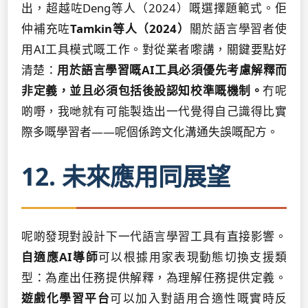
出，超越咗Deng等人（2024）嘅選擇題範式。佢
仲補充咗
Tamkin等人（2024）
關於語言學習者使
用AI工具模式嘅工作。對從業者嚟講，關鍵要點好
清楚：
用於語言學習嘅AI工具必須優先考慮解釋而
非定義，並且必須包括後設認知校準嘅機制。
冇呢
啲嘢，我哋就有可能製造出一代覺得自己識得比實
際多嘅學習者——呢個係跨文化溝通失誤嘅配方。
12. 未來應用同展望
呢啲發現對設計下一代語言學習工具有直接影響。
自適應AI導師
可以根據用家表現動態切換支援類
型：為產出任務提供解釋，為理解任務提供定義。
遊戲化學習平台
可以加入對語用合適性嘅實時反