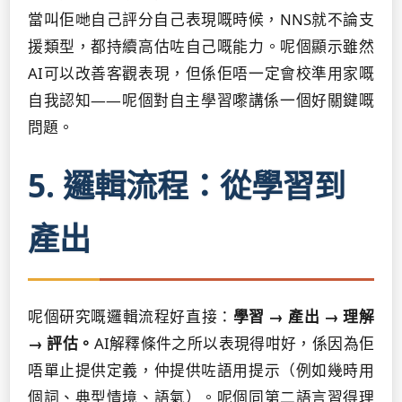
當叫佢哋自己評分自己表現嘅時候，NNS就不論支
援類型，都持續高估咗自己嘅能力。呢個顯示雖然
AI可以改善客觀表現，但係佢唔一定會校準用家嘅
自我認知——呢個對自主學習嚟講係一個好關鍵嘅
問題。
5. 邏輯流程：從學習到
產出
呢個研究嘅邏輯流程好直接：
學習 → 產出 → 理解
→ 評估。
AI解釋條件之所以表現得咁好，係因為佢
唔單止提供定義，仲提供咗語用提示（例如幾時用
個詞、典型情境、語氣）。呢個同第二語言習得理