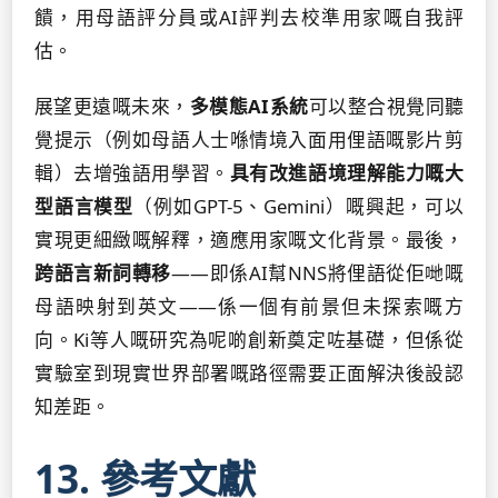
饋，用母語評分員或AI評判去校準用家嘅自我評
估。
展望更遠嘅未來，
多模態AI系統
可以整合視覺同聽
覺提示（例如母語人士喺情境入面用俚語嘅影片剪
輯）去增強語用學習。
具有改進語境理解能力嘅大
型語言模型
（例如GPT-5、Gemini）嘅興起，可以
實現更細緻嘅解釋，適應用家嘅文化背景。最後，
跨語言新詞轉移
——即係AI幫NNS將俚語從佢哋嘅
母語映射到英文——係一個有前景但未探索嘅方
向。Ki等人嘅研究為呢啲創新奠定咗基礎，但係從
實驗室到現實世界部署嘅路徑需要正面解決後設認
知差距。
13. 參考文獻