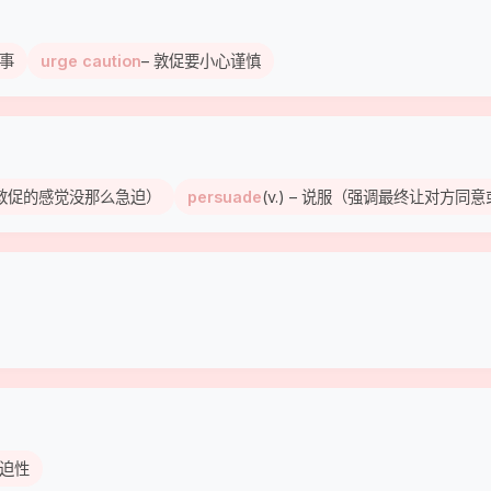
某事
urge caution
– 敦促要小心谨慎
持,敦促的感觉没那么急迫）
persuade
(v.) – 说服（强调最终让对方
 紧迫性