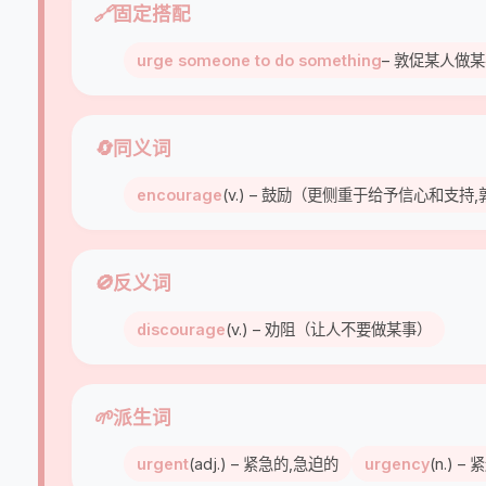
🔗
固定搭配
urge someone to do something
– 敦促某人做
🔄
同义词
encourage
(v.) – 鼓励（更侧重于给予信心和支
🚫
反义词
discourage
(v.) – 劝阻（让人不要做某事）
🌱
派生词
urgent
(adj.) – 紧急的,急迫的
urgency
(n.) –