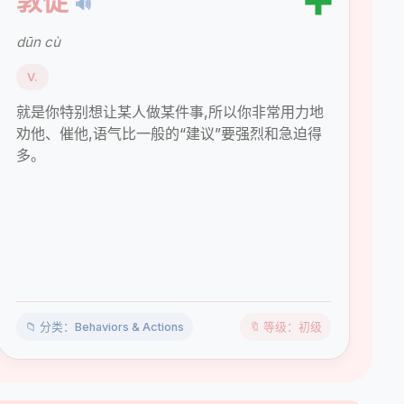
➕
敦促
🔊
dūn cù
V.
就是你特别想让某人做某件事,所以你非常用力地
劝他、催他,语气比一般的“建议”要强烈和急迫得
多。
📁 分类：Behaviors & Actions
🔖 等级：初级