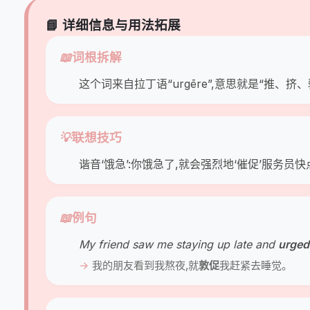
📘 详细信息与用法拓展
📖
词根拆解
这个词来自拉丁语“urgēre”,意思就是“推、
💡
联想技巧
谐音‘饿急’:你饿急了,就会强烈地‘催促’服务员快点
📖
例句
My friend saw me staying up late and
urged
我的朋友看到我熬夜,就
敦促
我赶紧去睡觉。