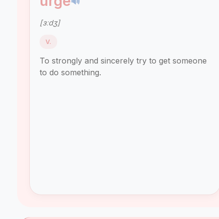
urge
🔊
[ɜːdʒ]
V.
To strongly and sincerely try to get someone
to do something.