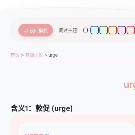
阅读主题：
🌙 夜间模式
首页
>
基础词汇
>
urge
u
含义1：敦促 (urge)