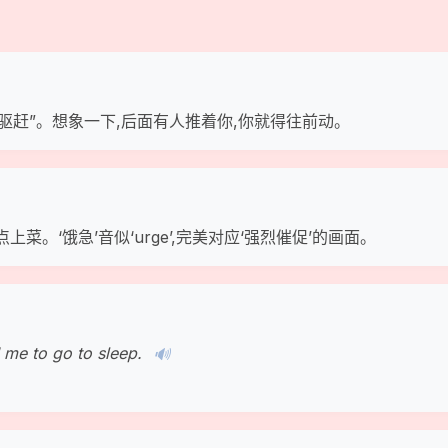
挤、驱赶”。想象一下,后面有人推着你,你就得往前动。
上菜。‘饿急’音似‘urge’,完美对应‘强烈催促’的画面。
me to go to sleep.
🔊