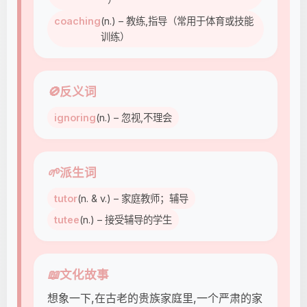
coaching
(n.) – 教练,指导（常用于体育或技能
训练）
🚫
反义词
ignoring
(n.) – 忽视,不理会
🌱
派生词
tutor
(n. & v.) – 家庭教师；辅导
tutee
(n.) – 接受辅导的学生
📖
文化故事
想象一下,在古老的贵族家庭里,一个严肃的家