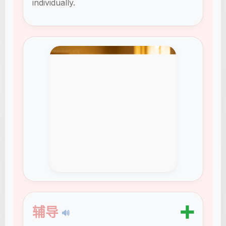
individually.
➕
辅导
🔊