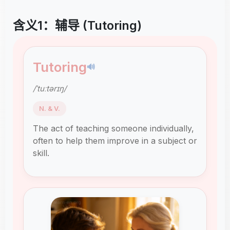
含义1：辅导 (Tutoring)
Tutoring
🔊
/ˈtuːtərɪŋ/
N. & V.
The act of teaching someone individually,
often to help them improve in a subject or
skill.