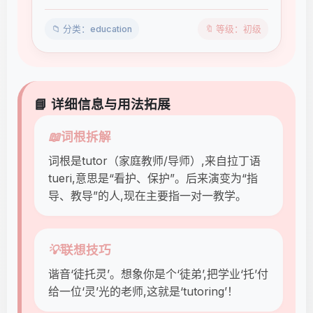
📁 分类：education
🔖 等级：初级
📘 详细信息与用法拓展
📖
词根拆解
词根是tutor（家庭教师/导师）,来自拉丁语
tueri,意思是“看护、保护”。后来演变为“指
导、教导”的人,现在主要指一对一教学。
💡
联想技巧
谐音‘徒托灵’。想象你是个‘徒弟’,把学业‘托’付
给一位‘灵’光的老师,这就是‘tutoring’！