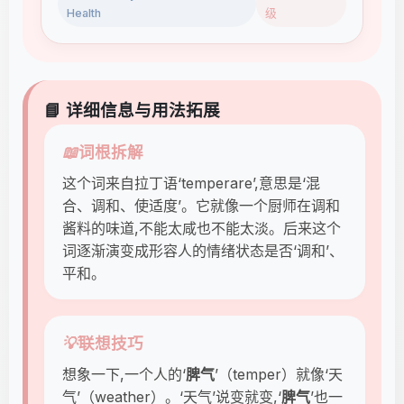
Health
级
📘 详细信息与用法拓展
📖
词根拆解
这个词来自拉丁语‘temperare’,意思是‘混
合、调和、使适度’。它就像一个厨师在调和
酱料的味道,不能太咸也不能太淡。后来这个
词逐渐演变成形容人的情绪状态是否‘调和’、
平和。
💡
联想技巧
想象一下,一个人的‘
脾气
’（temper）就像‘天
气’（weather）。‘天气’说变就变,‘
脾气
’也一