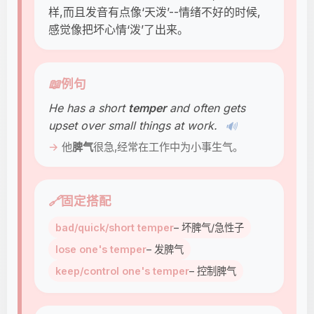
样,而且发音有点像‘天泼’--情绪不好的时候,
感觉像把坏心情‘泼’了出来。
📖
例句
He has a short
temper
and often gets
upset over small things at work.
🔊
他
脾气
很急,经常在工作中为小事生气。
🔗
固定搭配
bad/quick/short temper
– 坏脾气/急性子
lose one's temper
– 发脾气
keep/control one's temper
– 控制脾气