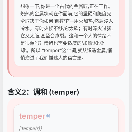
想象一下,你是一个古代的金属匠,正在工作。
炽热的金属块就在你面前,它的坚硬和脆度完
全取决于你如何‘调教’它--用火加热,然后浸入
冷水。有时火候不够,它太软；有时淬火过猛,
它又太脆,甚至会炸裂。这和一个人的情绪不
是很像吗？情绪也需要适度的‘加热’和‘冷
却’。所以,“temper”这个词,就从锻造金属,悄
悄溜进了我们描述人的语言里。
含义2：调和 (temper)
temper
🔊
[ˈtempə(r)]