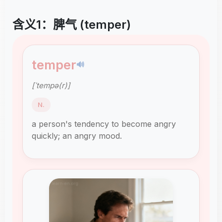
含义1：脾气 (temper)
temper
🔊
[ˈtempə(r)]
N.
a person's tendency to become angry
quickly; an angry mood.