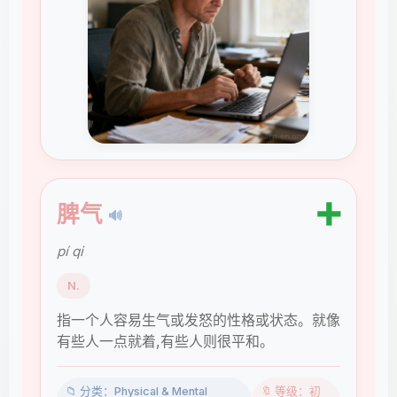
➕
脾气
🔊
pí qi
N.
指一个人容易生气或发怒的性格或状态。就像
有些人一点就着,有些人则很平和。
📁 分类：Physical & Mental
🔖 等级：初