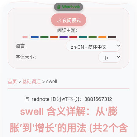
📘 Wordbook
🌙 夜间模式
阅读主题：
语言：
字体大小：
首页
>
基础词汇
>
swell
📕 rednote ID(小红书号)：3881567312
swell 含义详解：从‘膨
胀’到‘增长’的用法 (共2个含