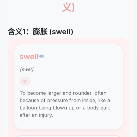
义)
含义1：膨胀 (swell)
swell
🔊
[swel]
V.
To become larger and rounder, often
because of pressure from inside, like a
balloon being blown up or a body part
after an injury.