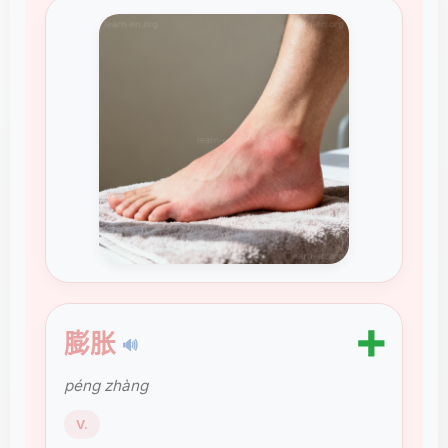
➕
膨胀
🔊
péng zhàng
V.