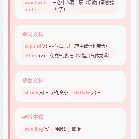
swell with
– 心中充满自豪（像被自豪感‘撑
pride
大’了）
🔄
同义词
expand
(v.) – 扩张,展开（范围或体积变大）
inflate
(v.) – 使充气,膨胀（特指用气体充满）
🚫
反义词
shrink
(v.) – 收缩,变小
deflate
(v.) –
🌱
派生词
swelling
(n.) – 肿胀处；膨胀