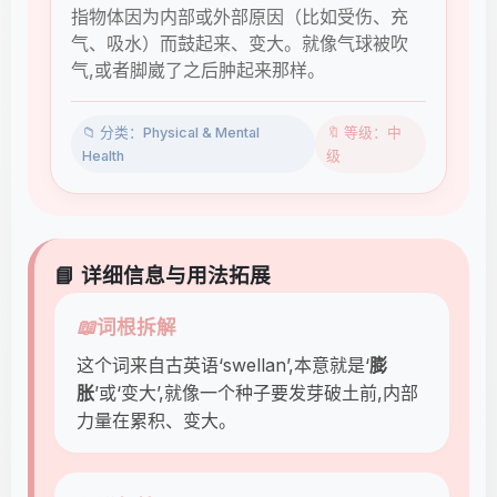
指物体因为内部或外部原因（比如受伤、充
气、吸水）而鼓起来、变大。就像气球被吹
气,或者脚崴了之后肿起来那样。
📁 分类：Physical & Mental
🔖 等级：中
Health
级
📘 详细信息与用法拓展
📖
词根拆解
这个词来自古英语‘swellan’,本意就是‘
膨
胀
’或‘变大’,就像一个种子要发芽破土前,内部
力量在累积、变大。