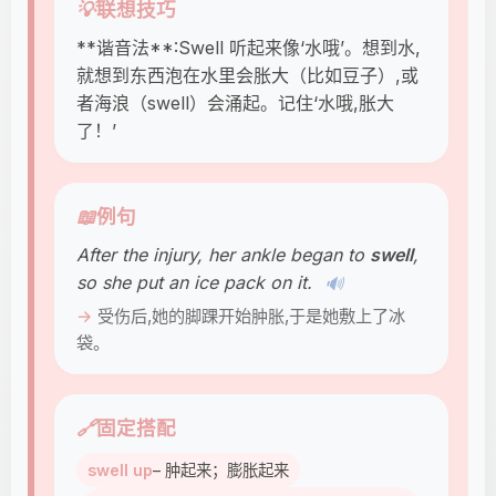
💡
联想技巧
**谐音法**:Swell 听起来像‘水哦’。想到水,
就想到东西泡在水里会胀大（比如豆子）,或
者海浪（swell）会涌起。记住‘水哦,胀大
了！’
📖
例句
After the injury, her ankle began to
swell
,
so she put an ice pack on it.
🔊
受伤后,她的脚踝开始肿胀,于是她敷上了冰
袋。
🔗
固定搭配
swell up
– 肿起来；膨胀起来