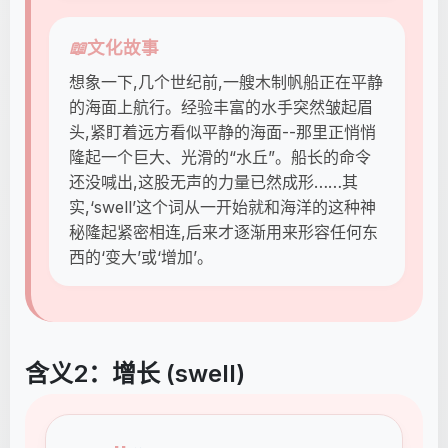
📖
文化故事
想象一下,几个世纪前,一艘木制帆船正在平静
的海面上航行。经验丰富的水手突然皱起眉
头,紧盯着远方看似平静的海面--那里正悄悄
隆起一个巨大、光滑的“水丘”。船长的命令
还没喊出,这股无声的力量已然成形……其
实,‘swell’这个词从一开始就和海洋的这种神
秘隆起紧密相连,后来才逐渐用来形容任何东
西的‘变大’或‘增加’。
含义2：增长 (swell)