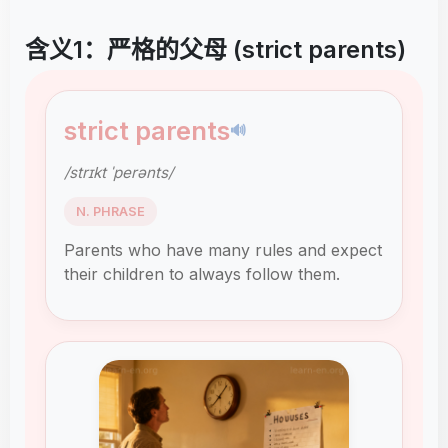
含义1：严格的父母 (strict parents)
strict parents
🔊
/strɪkt ˈperənts/
N. PHRASE
Parents who have many rules and expect
their children to always follow them.