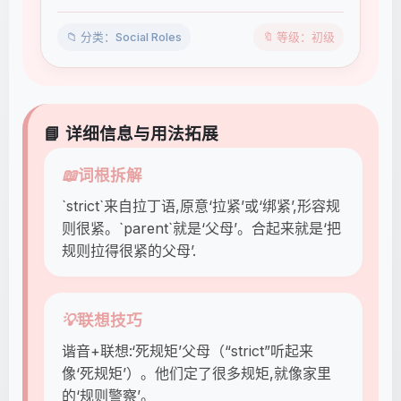
📁 分类：Social Roles
🔖 等级：初级
📘 详细信息与用法拓展
📖
词根拆解
`strict`来自拉丁语,原意‘拉紧’或‘绑紧’,形容规
则很紧。`parent`就是‘父母’。合起来就是‘把
规则拉得很紧的父母’.
💡
联想技巧
谐音+联想:‘死规矩’父母（“strict”听起来
像‘死规矩’）。他们定了很多规矩,就像家里
的‘规则警察’。