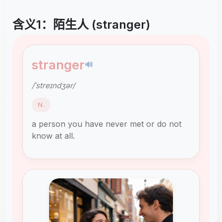
含义1：陌生人 (stranger)
stranger
🔊
/ˈstreɪndʒər/
N.
a person you have never met or do not
know at all.