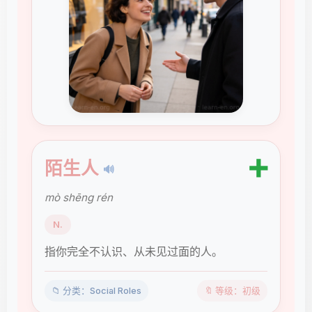
➕
陌生人
🔊
mò shēng rén
N.
指你完全不认识、从未见过面的人。
📁 分类：Social Roles
🔖 等级：初级