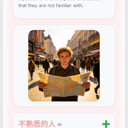
that they are not familiar with.
➕
不熟悉的人
🔊