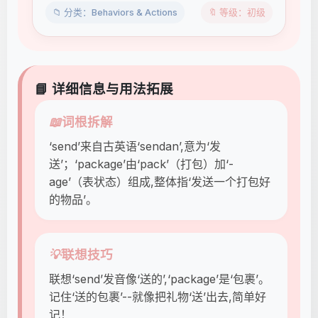
📁 分类：Behaviors & Actions
🔖 等级：初级
📘 详细信息与用法拓展
📖
词根拆解
‘send’来自古英语‘sendan’,意为‘发
送’；‘package’由‘pack’（打包）加‘-
age’（表状态）组成,整体指‘发送一个打包好
的物品’。
💡
联想技巧
联想‘send’发音像‘送的’,‘package’是‘包裹’。
记住‘送的包裹’--就像把礼物‘送’出去,简单好
记！