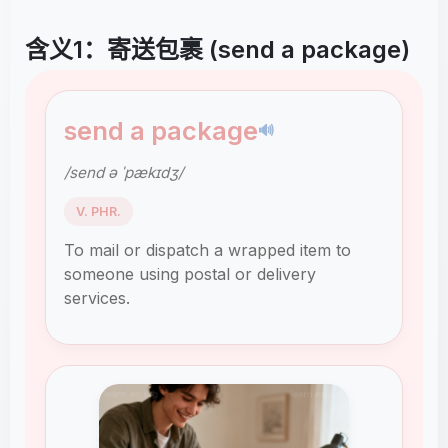
含义1：寄送包裹 (send a package)
send a package
🔊
/send ə ˈpækɪdʒ/
V. PHR.
To mail or dispatch a wrapped item to
someone using postal or delivery
services.