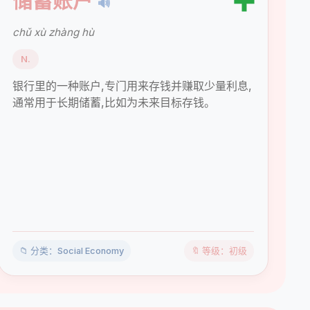
➕
储蓄账户
🔊
chǔ xù zhàng hù
N.
银行里的一种账户,专门用来存钱并赚取少量利息,
通常用于长期储蓄,比如为未来目标存钱。
📁 分类：Social Economy
🔖 等级：初级