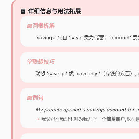
📘 详细信息与用法拓展
📖
词根拆解
'savings' 来自 'save',意为储蓄；'acc
💡
联想技巧
联想 'savings' 像 'save ings'（存钱的
📖
例句
My parents opened a
savings account
for m
我父母在我出生时为我开了一个
储蓄账户
,以帮