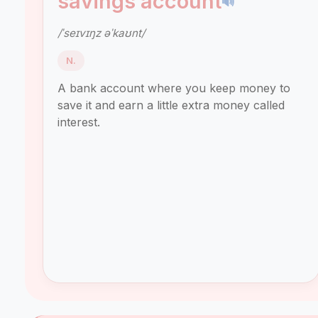
savings account
🔊
/ˈseɪvɪŋz əˈkaʊnt/
N.
A bank account where you keep money to
save it and earn a little extra money called
interest.