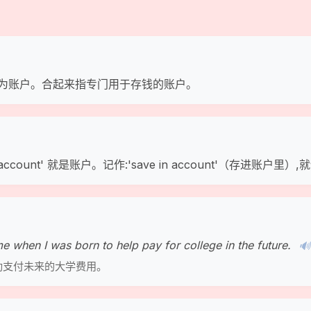
ount' 意为账户。合起来指专门用于存钱的账户。
东西）,'account' 就是账户。记作:'save in account'（存
e when I was born to help pay for college in the future.
🔊
助支付未来的大学费用。