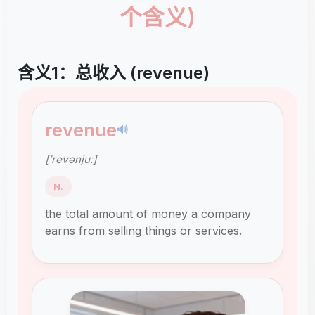
个含义)
含义1：总收入 (revenue)
revenue
🔊
[ˈrevənjuː]
N.
the total amount of money a company
earns from selling things or services.