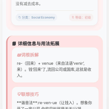
没有减去成本。
📁 分类：Social Economy
🔖 等级：初级
📘 详细信息与用法拓展
📖
词根拆解
re-（回来）+ venue（来自法语‘venir’,
来）。钱‘回来’了,流回公司或国库,这就是收
入。
💡
联想技巧
**谐音法**:re-ven-ue（让钱入）。想象你
开了一家公司,你的目标就是天天‘让钱