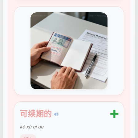
➕
可续期的
🔊
kě xù qī de