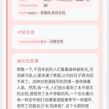
renewable
油）
finite
(adj.) – 有限的,有尽头的
🌱
派生词
renewability
(n.) – 可再生性
📖
文化故事
想象一下,千百年前的人们看着森林被砍光,河
流被污染,心里充满了绝望,以为好日子再也回
不来了。这种对资源耗尽的恐惧一直伴随着
人类。然而,有一天,人们抬头看到了永不熄灭
的太阳,感受到了永不停歇的风,一个念头像闪
电一样击中他们:如果能源能像季节一样循环,
用完了还能自己‘长’回来呢？这个大胆的想