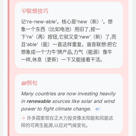
💡
联想技巧
记‘re-new-able’。核心是‘new（新）’。想
象一个东西（比如电池）用旧了,按一
下‘re’（再）按钮,它就又变‘new’（新）了,而
且‘able’（能）一直这样重复。谐音联想:把它
想象成一个‘力牛’牌产品,力气（能源）像牛
一样,休息（更新）一下又能接着干活。
📖
例句
Many countries are now investing heavily
in
renewable
sources like solar and wind
power to fight climate change.
🔊
许多国家现在正大力投资像太阳能和风能这
样的可再生能源,以应对气候变化。