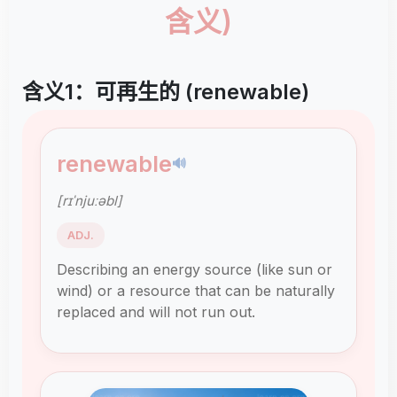
含义)
含义1：可再生的 (renewable)
renewable
🔊
[rɪˈnjuːəbl]
ADJ.
Describing an energy source (like sun or
wind) or a resource that can be naturally
replaced and will not run out.