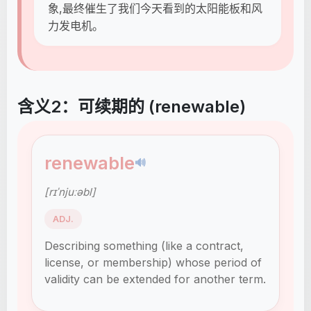
象,最终催生了我们今天看到的太阳能板和风
力发电机。
含义2：可续期的 (renewable)
renewable
🔊
[rɪˈnjuːəbl]
ADJ.
Describing something (like a contract,
license, or membership) whose period of
validity can be extended for another term.