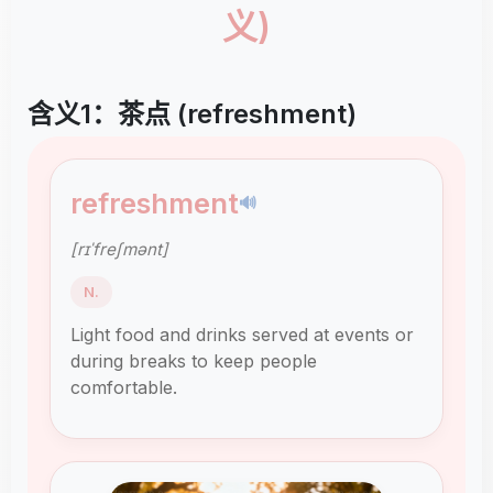
义)
含义1：茶点 (refreshment)
refreshment
🔊
[rɪˈfreʃmənt]
N.
Light food and drinks served at events or
during breaks to keep people
comfortable.