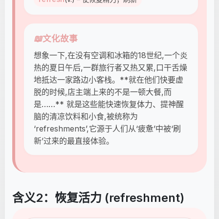
📖
文化故事
想象一下,在没有空调和冰箱的18世纪,一个炎
热的夏日午后,一群旅行者又热又累,口干舌燥
地抵达一家路边小客栈。**就在他们快要虚
脱的时候,店主端上来的不是一顿大餐,而
是……** 就是这些能快速恢复体力、提神醒
脑的清凉饮料和小食,被统称为
‘refreshments’,它源于人们从‘疲惫’中被‘刷
新’过来的最直接体验。
含义2：恢复活力 (refreshment)