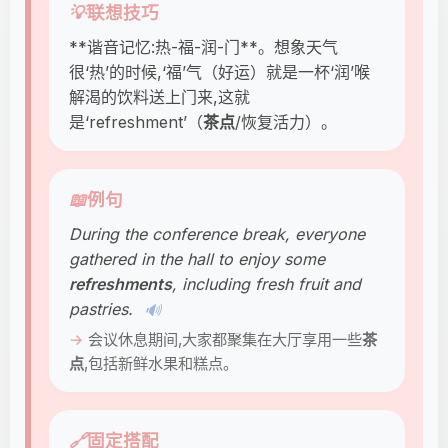
💡
联想技巧
**谐音记忆:热-福-润-门**。想象天气
很‘热’的时候,‘福’气（好运）就是一杯‘润’喉
解渴的饮料送上门来,这就
是‘refreshment’（
茶点
/恢复活力）。
📖
例句
During the conference break, everyone
gathered in the hall to enjoy some
refreshments
, including fresh fruit and
pastries.
🔊
会议休息期间,大家都聚集在大厅享用一些
茶
点
,包括新鲜水果和糕点。
🔗
固定搭配