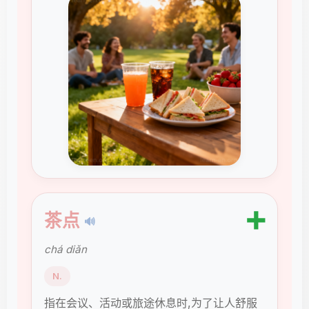
➕
茶点
🔊
chá diǎn
N.
指在会议、活动或旅途休息时,为了让人舒服