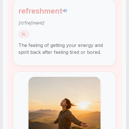
refreshment
🔊
[rɪˈfreʃmənt]
N.
The feeling of getting your energy and
spirit back after feeling tired or bored.