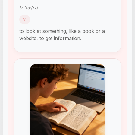
[rɪˈfɜː(r)]
V.
to look at something, like a book or a
website, to get information.