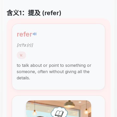
含义1：提及 (refer)
refer
🔊
[rɪˈfɜː(r)]
V.
to talk about or point to something or
someone, often without giving all the
details.