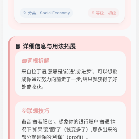
📁 分类：Social Economy
🔖 等级：初级
📘 详细信息与用法拓展
📖
词根拆解
来自拉丁语,意思是‘前进’或‘进步’。可以想象
成你通过努力向前走了一步,结果就获得了好
处或收获。
💡
联想技巧
谐音‘普若肥它’。想象你的银行账户‘普通’情
况下‘如果’变‘肥’了（钱变多了）,那多出来的
部分就是你的‘
利润
’（profit）。