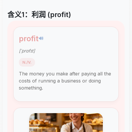
含义1：利润 (profit)
profit
🔊
[ˈprɒfɪt]
N./V.
The money you make after paying all the
costs of running a business or doing
something.