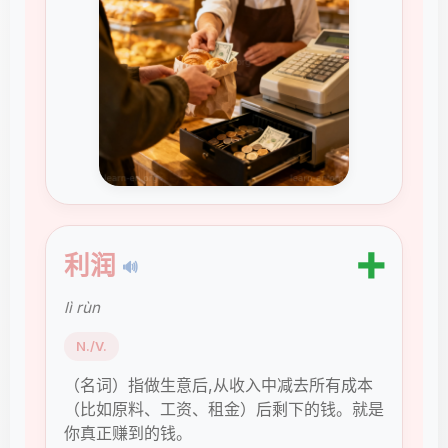
➕
利润
🔊
lì rùn
N./V.
（名词）指做生意后,从收入中减去所有成本
（比如原料、工资、租金）后剩下的钱。就是
你真正赚到的钱。