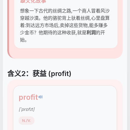
📖
文化故事
想象一下古代的丝绸之路,一个商人冒着风沙
穿越沙漠。他的骆驼背上驮着丝绸,心里盘算
着:到达远方市场后,卖掉这些货物,能多赚多
少金币？他期待的这种收获,就是
利润
的开
始。
含义2：获益 (profit)
profit
🔊
[ˈprɒfɪt]
N./V.