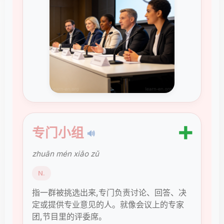
➕
专门小组
🔊
zhuān mén xiǎo zǔ
N.
指一群被挑选出来,专门负责讨论、回答、决
定或提供专业意见的人。就像会议上的专家
团,节目里的评委席。