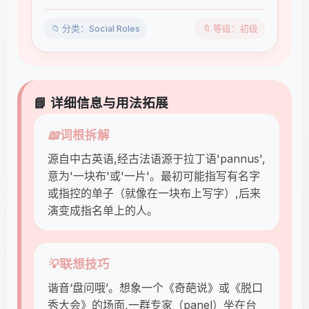
📁 分类：Social Roles
🔖 等级：初级
📘 详细信息与用法拓展
📖
词根拆解
源自中古英语,经古法语源于拉丁语'pannus',
意为'一块布'或'一片'。最初可能指写有名字
或指控的单子（就像在一块布上写字）,后来
演变成指名单上的人。
💡
联想技巧
谐音‘盘问哦’。想象一个《奇葩说》或《脱口
秀大会》的场面,一群专家（panel）坐在台