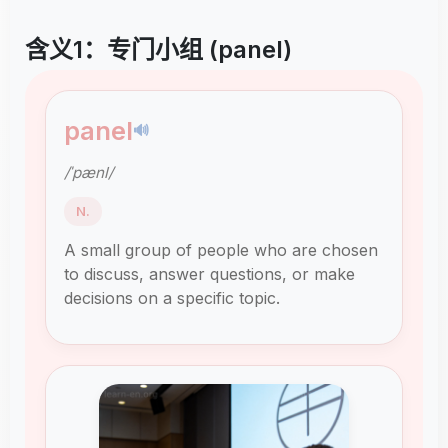
含义1：专门小组 (panel)
panel
🔊
/ˈpænl/
N.
A small group of people who are chosen
to discuss, answer questions, or make
decisions on a specific topic.