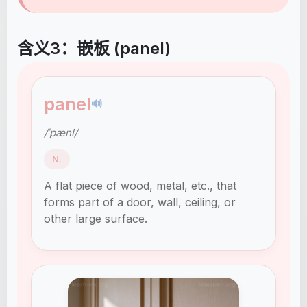
含义3：嵌板 (panel)
panel
🔊
/ˈpænl/
N.
A flat piece of wood, metal, etc., that
forms part of a door, wall, ceiling, or
other large surface.