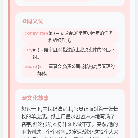
🔄
同义词
committee
(n.) – 委员会,通常有更固定的任务
和组织形式。
jury
(n.) – 陪审团,特指法庭上裁决案件的公民小
组。
board
(n.) – 董事会,负责公司或机构高层管理的
群体。
📖
文化故事
想象一下,中世纪法庭上,官员正面对着一张长
长的羊皮纸。纸上用墨水密密麻麻地写满了
名字,但这张纸本身什么也做不了。突然,他的
手指划过一个个名字,决定道:‘就让这12个人来