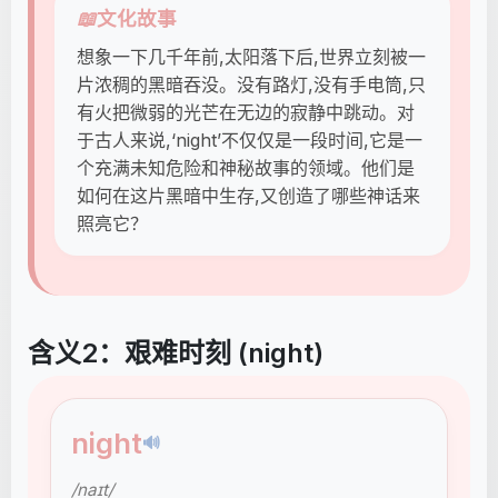
📖
文化故事
想象一下几千年前,太阳落下后,世界立刻被一
片浓稠的黑暗吞没。没有路灯,没有手电筒,只
有火把微弱的光芒在无边的寂静中跳动。对
于古人来说,‘night’不仅仅是一段时间,它是一
个充满未知危险和神秘故事的领域。他们是
如何在这片黑暗中生存,又创造了哪些神话来
照亮它？
含义2：艰难时刻 (night)
night
🔊
/naɪt/