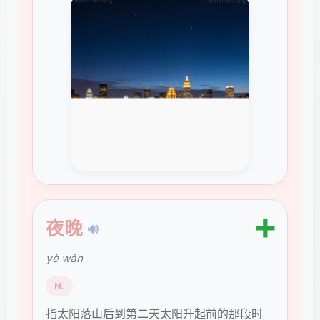
➕
夜晚
🔊
yè wǎn
N.
指太阳落山后到第二天太阳升起前的那段时