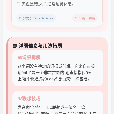
间,天色黑暗,人们通常睡觉休息。
📁 分类：Time & Dates
🔖 等级：初级
📘 详细信息与用法拓展
📖
词根拆解
这个词没有特定的词根或前缀。它来自古英
语‘niht’,是一个非常古老的词,直接指代‘晚
上’这个概念,就像‘day’指‘白天’一样基础。
💡
联想技巧
发音像‘奈特’。可以联想成一位名叫‘奈
特’（Night）的骑士,总是穿着黑色的盔甲,在