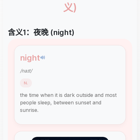
义)
含义1：夜晚 (night)
night
🔊
/naɪt/
N.
the time when it is dark outside and most
people sleep, between sunset and
sunrise.