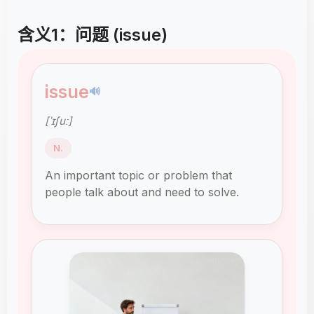
含义1：问题 (issue)
issue
🔊
[ˈɪʃuː]
N.
An important topic or problem that
people talk about and need to solve.