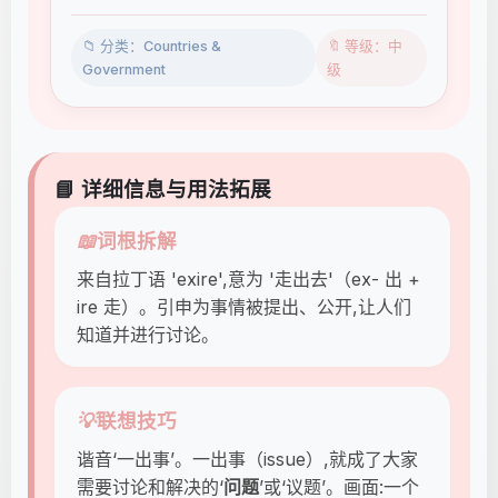
📁 分类：Countries &
🔖 等级：中
Government
级
📘 详细信息与用法拓展
📖
词根拆解
来自拉丁语 'exire',意为 '走出去'（ex- 出 +
ire 走）。引申为事情被提出、公开,让人们
知道并进行讨论。
💡
联想技巧
谐音‘一出事’。一出事（issue）,就成了大家
需要讨论和解决的‘
问题
’或‘议题’。画面:一个