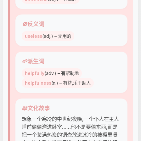
🚫
反义词
useless
(adj.) – 无用的
🌱
派生词
helpfully
(adv.) – 有帮助地
helpfulness
(n.) – 有益,乐于助人
📖
文化故事
想象一个寒冷的中世纪夜晚,一个仆人在主人
睡前偷偷溜进卧室……他不是要偷东西,而是
把一个装满热炭的铜壶放进冰冷的被褥里暖