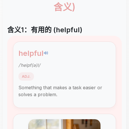
含义)
含义1：有用的 (helpful)
helpful
🔊
/ˈhelpf(ə)l/
ADJ.
Something that makes a task easier or
solves a problem.