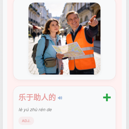
➕
乐于助人的
🔊
lè yú zhù rén de
ADJ.