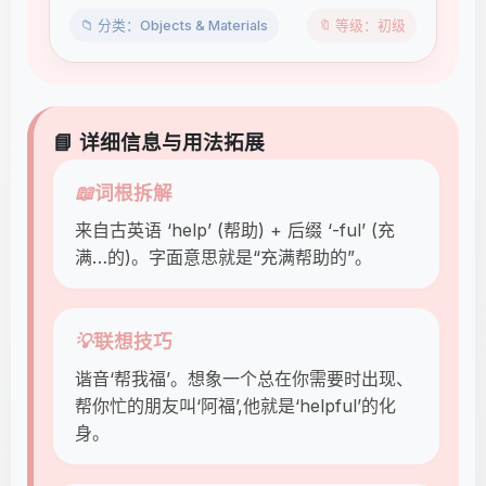
📁 分类：Objects & Materials
🔖 等级：初级
📘 详细信息与用法拓展
📖
词根拆解
来自古英语 ‘help’ (帮助) + 后缀 ‘-ful’ (充
满…的)。字面意思就是“充满帮助的”。
💡
联想技巧
谐音‘帮我福’。想象一个总在你需要时出现、
帮你忙的朋友叫‘阿福’,他就是‘helpful’的化
身。