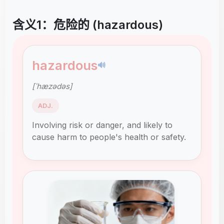
含义1：危险的 (hazardous)
hazardous
🔊
[ˈhæzədəs]
ADJ.
Involving risk or danger, and likely to
cause harm to people's health or safety.