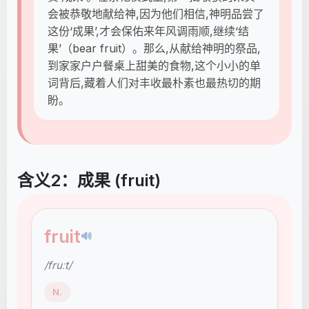
会被恭敬地献给神,因为他们相信,神明品尝了
这份‘成果’,才会保佑来年风调雨顺,继续‘结
果’（bear fruit）。那么,从献给神明的祭品,
到家家户户餐桌上甜美的食物,这个小小的单
词背后,藏着人们对丰收最朴素也最热切的期
盼。
含义2：成果 (fruit)
fruit
🔊
/fruːt/
N.