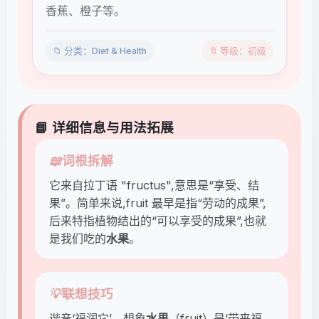
香蕉、橙子等。
📁 分类：Diet & Health
🔖 等级：初级
📘 详细信息与用法拓展
📖
词根拆解
它来自拉丁语 "fructus",意思是“享受、结
果”。简单来说,fruit 最早是指“劳动的成果”,
后来特指植物结出的“可以享受的成果”,也就
是我们吃的
水果
。
💡
联想技巧
谐音‘福润它’。想象
水果
（fruit）是‘带来福