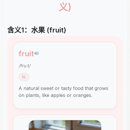
义)
含义1：水果 (fruit)
fruit
🔊
/fruːt/
N.
A natural sweet or tasty food that grows
on plants, like apples or oranges.