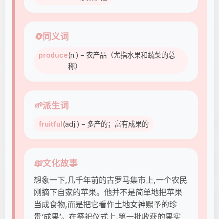
🔄
同义词
produce
(n.) – 农产品（尤指水果和蔬菜的总
称）
🌱
派生词
fruitful
(adj.) – 多产的；富有成果的
📖
文化故事
想象一下,几千年前的古罗马集市上,一个农民
刚摘下自家的苹果。他并不是简单地把苹果
当成食物,而是把它看作土地女神赐予的珍
贵‘成果’。在祭祀仪式上,第一批收获的果实