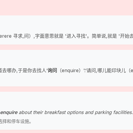
+ quaerere 寻求,问）,字面意思就是 '进入寻找'。简单说,就是 '
道去哪办,于是你去找人‘
询问
（enquire）’:‘请问,哪儿能印块儿（
enquire
about their breakfast options and parking facilities
选择和停车设施。