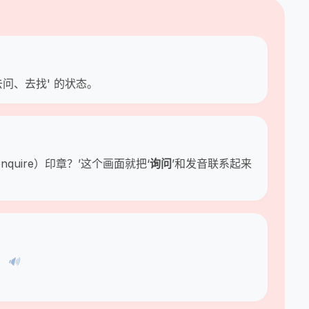
开始去问、去找' 的状态。
enquire）印章？’这个画面就把‘
询问
’和发音联系起来
.
🔊