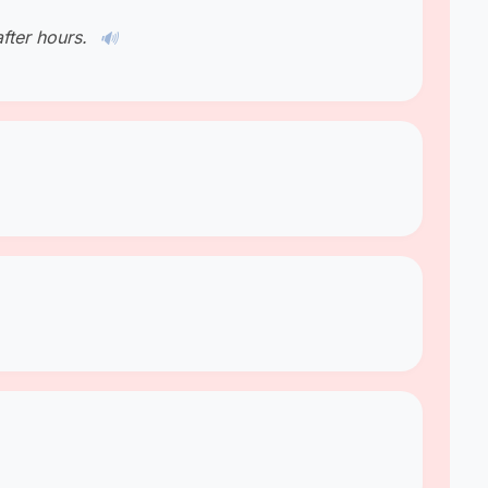
fter hours.
🔊