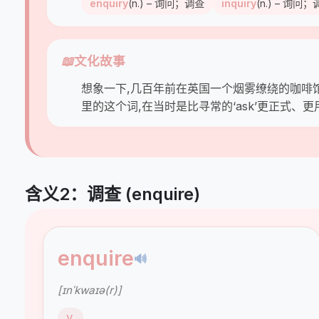
enquiry
(n.) – 询问；调查
inquiry
(n.) – 询
📖
文化故事
想象一下,几百年前在英国一个烟雾缭绕的咖啡馆里
里的这个词,在当时是比寻常的‘ask’更正式、更
含义2：调查 (enquire)
enquire
🔊
[ɪnˈkwaɪə(r)]
V.