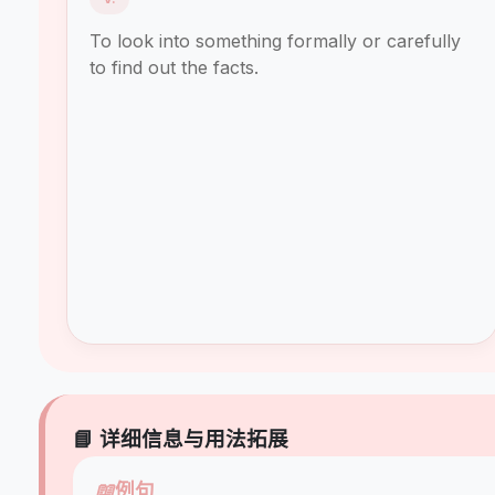
To look into something formally or carefully
to find out the facts.
📘 详细信息与用法拓展
📖
例句