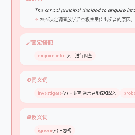
The school principal decided to
enquire
into
校长决定
调查
放学后空教室里传出噪音的原因。
🔗
固定搭配
enquire into
– 对…进行调查
🔄
同义词
investigate
(v.) – 调查,通常更系统和深入
prob
🚫
反义词
ignore
(v.) – 忽视