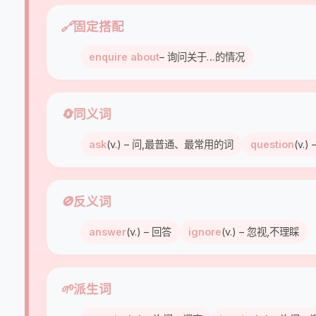
🔗
固定搭配
enquire about
– 询问关于…的情况
🔄
同义词
ask
(v.) – 问,最普通、最常用的词
question
(v.
🚫
反义词
answer
(v.) – 回答
ignore
(v.) – 忽视,不理睬
🌱
派生词