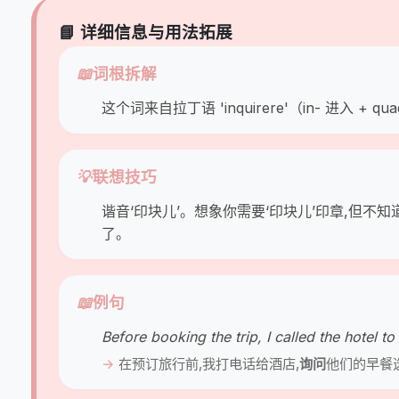
📘 详细信息与用法拓展
📖
词根拆解
这个词来自拉丁语 'inquirere'（in- 进入 
💡
联想技巧
谐音‘印块儿’。想象你需要‘印块儿’印章,但不知
了。
📖
例句
Before booking the trip, I called the hotel to
在预订旅行前,我打电话给酒店,
询问
他们的早餐