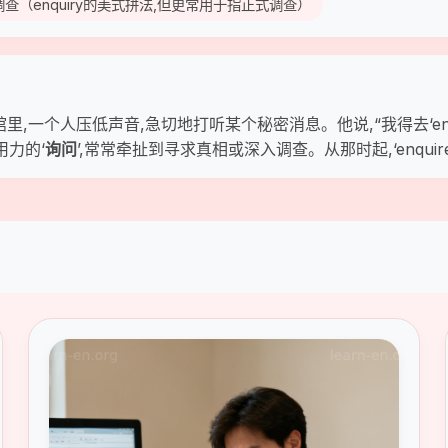
问；调查（enquiry的美式拼法,但更常用于指正式调查）
,一个人压低声音,急切地打听某个秘密消息。他说,“我得去‘enq
用力的‘
询问
’,常常牵扯到寻求真相或深入调查。从那时起,‘enq