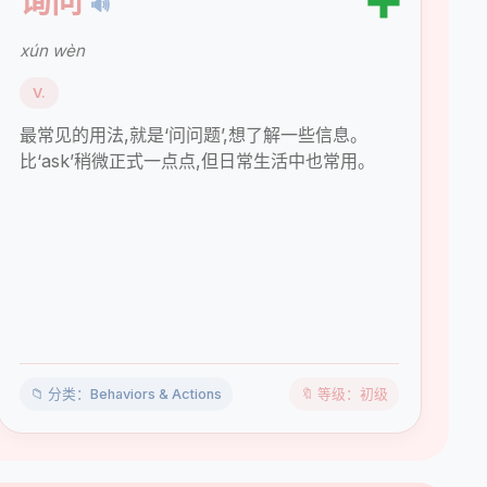
➕
询问
🔊
xún wèn
V.
最常见的用法,就是‘问问题’,想了解一些信息。
比‘ask’稍微正式一点点,但日常生活中也常用。
📁 分类：Behaviors & Actions
🔖 等级：初级