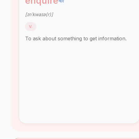
enquire
🔊
[ɪnˈkwaɪə(r)]
V.
To ask about something to get information.