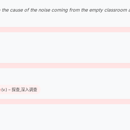
 the cause of the noise coming from the empty classroom a
e
(v.) – 探查,深入调查