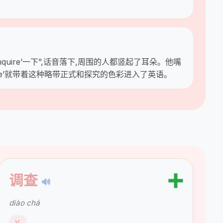
uire’一下”,话音落下,周围的人都竖起了耳朵。他嘴
uire’就带着这种略带正式和探究的色彩进入了英语。
➕
调查
🔊
diào chá
V.