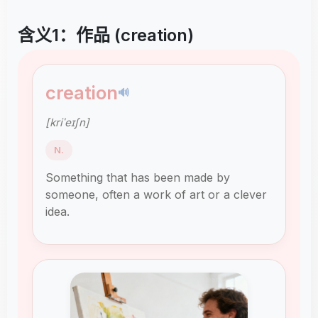
含义1：作品 (creation)
creation
🔊
[kriˈeɪʃn]
N.
Something that has been made by
someone, often a work of art or a clever
idea.