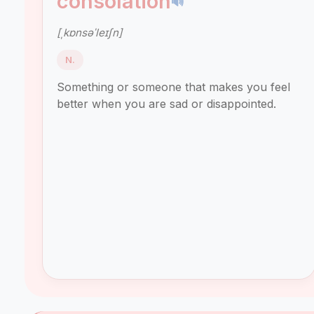
consolation
🔊
[ˌkɒnsəˈleɪʃn]
N.
Something or someone that makes you feel
better when you are sad or disappointed.