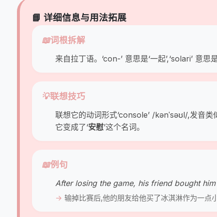
📘 详细信息与用法拓展
📖
词根拆解
来自拉丁语。‘con-’ 意思是‘一起’,‘solari’ 意思是
💡
联想技巧
联想它的动词形式‘console’ /kənˈsəʊl
它变成了‘
安慰
’这个名词。
📖
例句
After losing the game, his friend bought hi
输掉比赛后,他的朋友给他买了冰淇淋作为一点