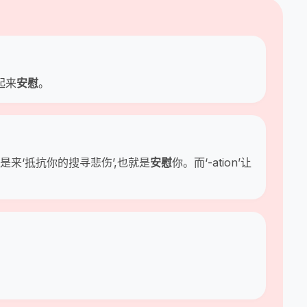
起来
安慰
。
,就是来‘抵抗你的搜寻悲伤’,也就是
安慰
你。而‘-ation’让