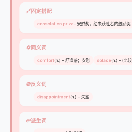
🔗
固定搭配
consolation prize
– 安慰奖；给未获胜者的鼓励奖
🔄
同义词
comfort
(n.) – 舒适感；安慰
solace
(n.) – 
🚫
反义词
disappointment
(n.) – 失望
🌱
派生词