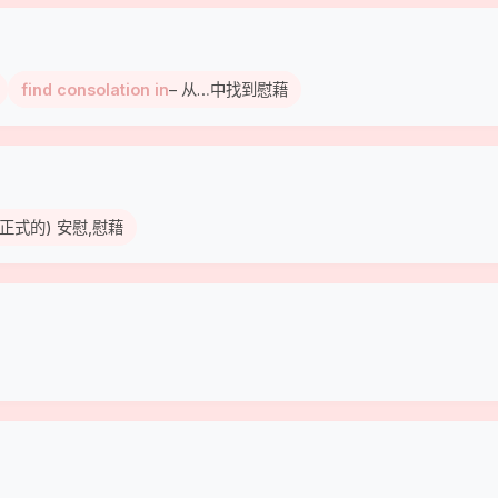
find consolation in
– 从…中找到慰藉
(比较正式的) 安慰,慰藉