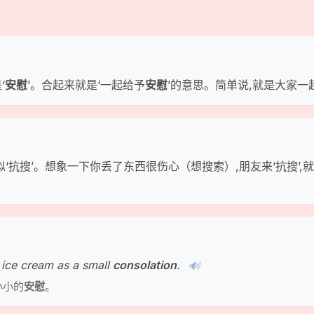
‘
安慰
’。合起来就是‘一起给予
安慰
’的意思。简单说,就是大家一
/,发音类似‘抗搜’。想象一下你丢了东西很伤心（想搜索）,朋友来‘抗搜’
m ice cream as a small
consolation
.
🔊
小小的
安慰
。