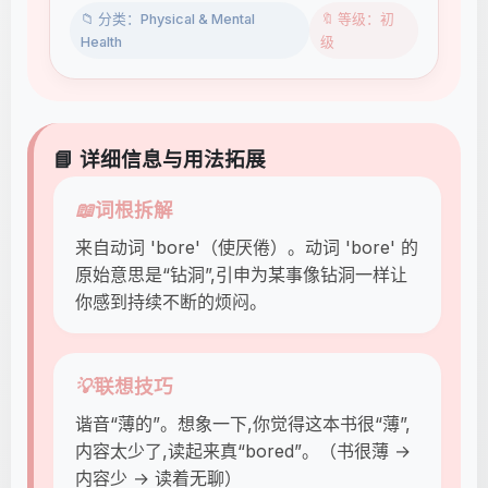
📁 分类：Physical & Mental
🔖 等级：初
Health
级
📘 详细信息与用法拓展
📖
词根拆解
来自动词 'bore'（使厌倦）。动词 'bore' 的
原始意思是“钻洞”,引申为某事像钻洞一样让
你感到持续不断的烦闷。
💡
联想技巧
谐音“薄的”。想象一下,你觉得这本书很“薄”,
内容太少了,读起来真“bored”。（书很薄 →
内容少 → 读着无聊）