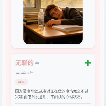
➕
无聊的
🔊
wú liáo de
ADJ.
因为没事可做,或者对正在做的事情完全不感
兴趣,而感到没意思、不耐烦的心理状态。