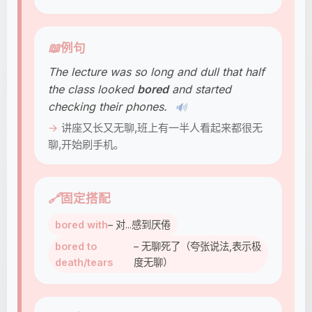
📖
例句
The lecture was so long and dull that half
the class looked
bored
and started
checking their phones.
🔊
讲座又长又无聊,班上有一半人看起来都很无
聊,开始刷手机。
🔗
固定搭配
bored with
– 对...感到厌倦
bored to
– 无聊死了（夸张说法,表示极
death/tears
度无聊）