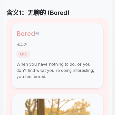
含义1：无聊的 (Bored)
Bored
🔊
/bɔːd/
ADJ.
When you have nothing to do, or you
don't find what you're doing interesting,
you feel bored.