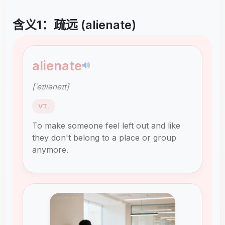
含义1：疏远 (alienate)
alienate
🔊
[ˈeɪliəneɪt]
VT.
To make someone feel left out and like
they don't belong to a place or group
anymore.