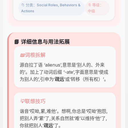
📁 分类：Social Roles, Behaviors &
🔖 等级：
Actions
中级
📘 详细信息与用法拓展
📖
词根拆解
源自拉丁语 ‘alienus’,意思是‘别人的、外来
的’。加上了动词后缀 ‘-ate’,字面意思是‘使成
为别人的’,引申为‘
疏远
’或‘转移（所有权）’。
💡
联想技巧
谐音‘哎呦,累,难他’。想啊,你总是‘哎呦’抱怨,
把别人弄‘累’了,关系自然就‘难’以维持‘他’了,
你就把别人‘
疏远
’了。