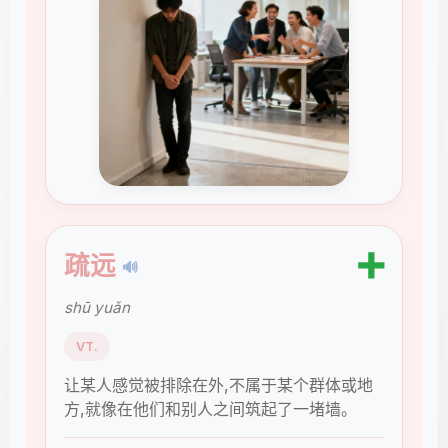
➕
疏远
🔊
shū yuǎn
VT.
让某人感觉被排除在外,不属于某个群体或地
方,就像在他们和别人之间筑起了一堵墙。