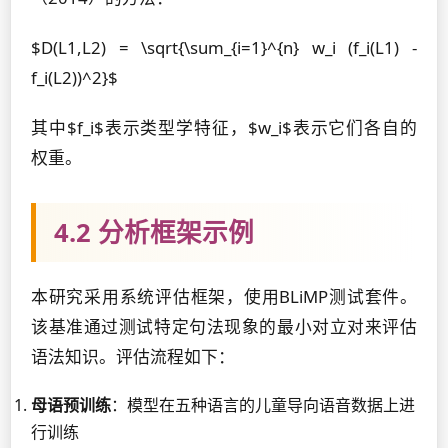
$D(L1,L2) = \sqrt{\sum_{i=1}^{n} w_i (f_i(L1) -
f_i(L2))^2}$
其中$f_i$表示类型学特征，$w_i$表示它们各自的
权重。
4.2 分析框架示例
本研究采用系统评估框架，使用BLiMP测试套件。
该基准通过测试特定句法现象的最小对立对来评估
语法知识。评估流程如下：
母语预训练
：模型在五种语言的儿童导向语音数据上进
行训练