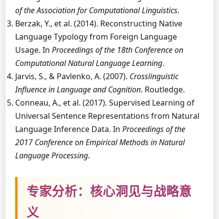
of the Association for Computational Linguistics
.
Berzak, Y., et al. (2014). Reconstructing Native
Language Typology from Foreign Language
Usage. In
Proceedings of the 18th Conference on
Computational Natural Language Learning
.
Jarvis, S., & Pavlenko, A. (2007).
Crosslinguistic
Influence in Language and Cognition
. Routledge.
Conneau, A., et al. (2017). Supervised Learning of
Universal Sentence Representations from Natural
Language Inference Data. In
Proceedings of the
2017 Conference on Empirical Methods in Natural
Language Processing
.
专家分析：核心洞见与战略意
义