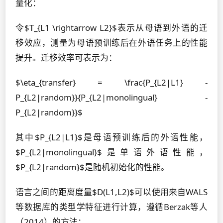
量化：
令$T_{L1 \rightarrow L2}$表示从母语到外语的迁
移效应，测量为母语预训练后在外语任务上的性能
提升。迁移效率可表示为：
$\eta_{transfer} = \frac{P_{L2|L1} -
P_{L2|random}}{P_{L2|monolingual} -
P_{L2|random}}$
其中$P_{L2|L1}$是母语预训练后的外语性能，
$P_{L2|monolingual}$是单语外语性能，
$P_{L2|random}$是随机初始化的性能。
语言之间的距离度量$D(L1,L2)$可以使用来自WALS
等数据库的类型学特征进行计算，遵循Berzak等人
（2014）的方法：