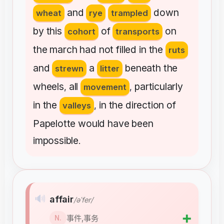
and
down
wheat
rye
trampled
by
this
of
on
cohort
transports
the
march
had
not
filled
in
the
ruts
and
a
beneath
the
strewn
litter
wheels
all
particularly
,
movement
,
in
the
in
the
direction
of
valleys
,
Papelotte
would
have
been
impossible
.
🔊
affair
/əˈfer/
➕
事件,事务
N.