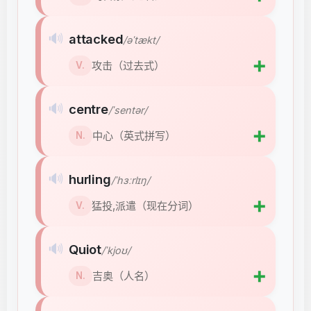
🔊
attacked
/əˈtækt/
➕
攻击（过去式）
V.
🔊
centre
/ˈsentər/
➕
中心（英式拼写）
N.
🔊
hurling
/ˈhɜːrlɪŋ/
➕
猛投,派遣（现在分词）
V.
🔊
Quiot
/ˈkjoʊ/
➕
吉奥（人名）
N.