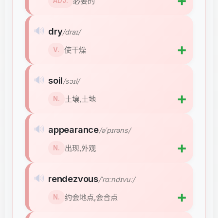
➕
必要的
ADJ.
🔊
dry
/draɪ/
➕
使干燥
V.
🔊
soil
/sɔɪl/
➕
土壤,土地
N.
🔊
appearance
/əˈpɪrəns/
➕
出现,外观
N.
🔊
rendezvous
/ˈrɑːndɪvuː/
➕
约会地点,会合点
N.