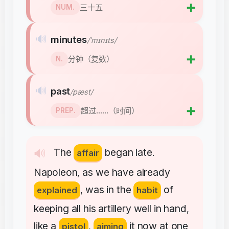
➕
三十五
NUM.
🔊
minutes
/ˈmɪnɪts/
➕
分钟（复数）
N.
🔊
past
/pæst/
➕
超过……（时间）
PREP.
The
began
late
🔊
affair
.
Napoleon
as
we
have
already
,
was
in
the
of
explained
,
habit
keeping
all
his
artillery
well
in
hand
,
like
a
it
now
at
one
pistol
,
aiming