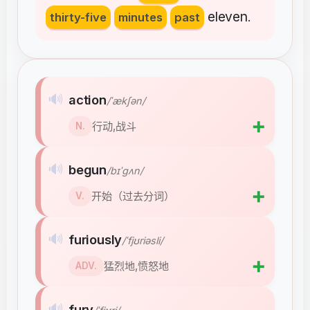
eleven
thirty-five
minutes
past
.
🔊
action
/ˈækʃən/
➕
行动,战斗
N.
🔊
begun
/bɪˈɡʌn/
➕
开始（过去分词）
V.
🔊
furiously
/ˈfjʊriəsli/
➕
猛烈地,愤怒地
ADV.
🔊
fury