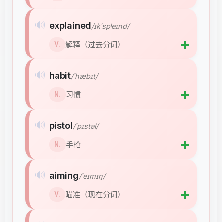
🔊
explained
/ɪkˈspleɪnd/
➕
解释（过去分词）
V.
🔊
habit
/ˈhæbɪt/
➕
习惯
N.
🔊
pistol
/ˈpɪstəl/
➕
手枪
N.
🔊
aiming
/ˈeɪmɪŋ/
➕
瞄准（现在分词）
V.