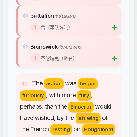
🔊
battalion
/bəˈtæljən/
➕
营（军队编制）
N.
🔊
Brunswick
/ˈbrʌnzwɪk/
➕
不伦瑞克（地名）
N.
The
was
🔊
action
begun
with
more
furiously
,
fury
,
perhaps
than
the
would
,
Emperor
have
wished
by
the
of
,
left wing
the
French
on
resting
Hougomont
.