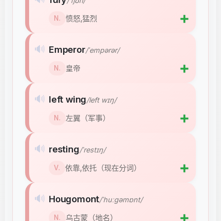
/ˈfjʊri/
➕
愤怒,猛烈
N.
🔊
Emperor
/ˈempərər/
➕
皇帝
N.
🔊
left wing
/left wɪŋ/
➕
左翼（军事）
N.
🔊
resting
/ˈrestɪŋ/
➕
依靠,依托（现在分词）
V.
🔊
Hougomont
/ˈhuːɡəmɒnt/
➕
乌古蒙（地名）
N.