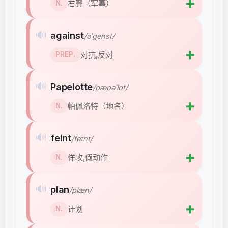
➕
右翼（军事）
N.
🔊
against
/əˈɡenst/
➕
对抗,反对
PREP.
🔊
Papelotte
/pæpəˈlɒt/
➕
帕佩洛特（地名）
N.
🔊
feint
/feɪnt/
➕
佯攻,假动作
N.
🔊
plan
/plæn/
➕
计划
N.