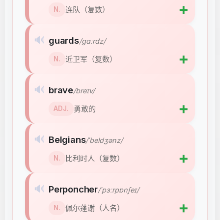
➕
连队（复数）
N.
🔊
guards
/ɡɑːrdz/
➕
近卫军（复数）
N.
🔊
brave
/breɪv/
➕
勇敢的
ADJ.
🔊
Belgians
/ˈbeldʒənz/
➕
比利时人（复数）
N.
🔊
Perponcher
/ˈpɜːrpɒnʃeɪ/
➕
佩尔蓬谢（人名）
N.