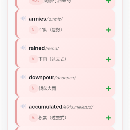
➕
威胁的,险恶的
ADJ.
🔊
armies
/ˈɑːrmiz/
➕
军队（复数）
N.
🔊
rained
/reɪnd/
➕
下雨（过去式）
V.
🔊
downpour
/ˈdaʊnpɔːr/
➕
倾盆大雨
N.
🔊
accumulated
/əˈkjuːmjəleɪtɪd/
➕
积累（过去式）
V.