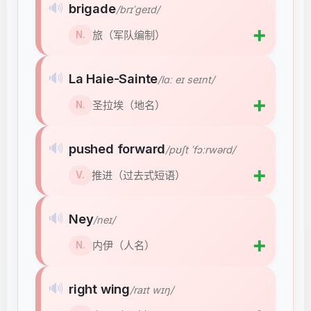
🔊
brigade
/brɪˈɡeɪd/
➕
旅（军队编制）
N.
🔊
La Haie-Sainte
/lɑː eɪ seɪnt/
➕
圣拉埃（地名）
N.
🔊
pushed forward
/pʊʃt ˈfɔːrwərd/
➕
推进（过去式短语）
V.
🔊
Ney
/neɪ/
➕
内伊（人名）
N.
🔊
right wing
/raɪt wɪŋ/