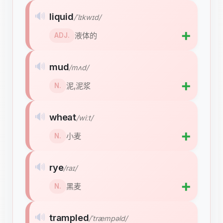
🔊
liquid
/ˈlɪkwɪd/
➕
液体的
ADJ.
🔊
mud
/mʌd/
➕
泥,泥浆
N.
🔊
wheat
/wiːt/
➕
小麦
N.
🔊
rye
/raɪ/
➕
黑麦
N.
🔊
trampled
/ˈtræmpəld/