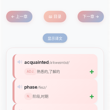
← 上一章
📖 目录
下一章 →
显示译文
🔊
acquainted
/əˈkweɪntɪd/
➕
熟悉的,了解的
ADJ.
🔊
phase
/feɪz/
➕
阶段,时期
N.