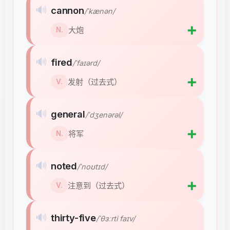
🔊
cannon
/ˈkænən/
➕
大炮
N.
🔊
fired
/ˈfaɪərd/
➕
发射（过去式）
V.
🔊
general
/ˈdʒenərəl/
➕
将军
N.
🔊
noted
/ˈnoʊtɪd/
➕
注意到（过去式）
V.
🔊
thirty-five
/ˈθɜːrti faɪv/