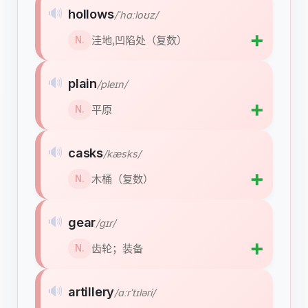
🔊
hollows
/ˈhɑːloʊz/
➕
洼地,凹陷处（复数）
N.
🔊
plain
/pleɪn/
➕
平原
N.
🔊
casks
/kæsks/
➕
木桶（复数）
N.
🔊
gear
/ɡɪr/
➕
齿轮；装备
N.
🔊
artillery
/ɑːrˈtɪləri/