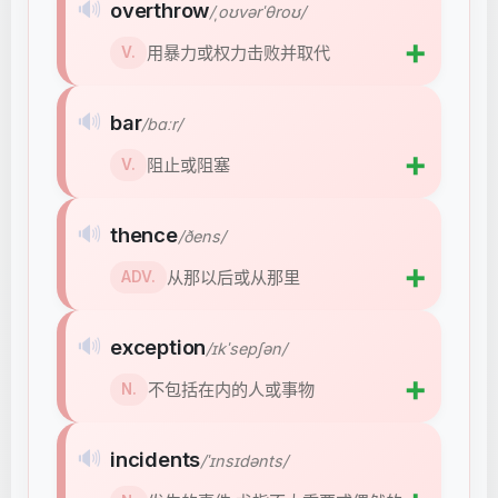
🔊
overthrow
/ˌoʊvərˈθroʊ/
➕
用暴力或权力击败并取代
V.
🔊
bar
/bɑːr/
➕
阻止或阻塞
V.
🔊
thence
/ðens/
➕
从那以后或从那里
ADV.
🔊
exception
/ɪkˈsepʃən/
➕
不包括在内的人或事物
N.
🔊
incidents
/ˈɪnsɪdənts/