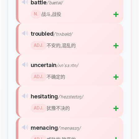
🔊
battle
/ˈbætəl/
➕
战斗,战役
N.
🔊
troubled
/ˈtrʌbəld/
➕
不安的,混乱的
ADJ.
🔊
uncertain
/ʌnˈsɜːrtn/
➕
不确定的
ADJ.
🔊
hesitating
/ˈhezɪteɪtɪŋ/
➕
犹豫不决的
ADJ.
🔊
menacing
/ˈmenəsɪŋ/