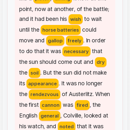
point
now
at
another
of
the
battle
,
,
;
and
it
had
been
his
to
wait
wish
until
the
could
horse batteries
move
and
In
order
gallop
freely
.
to
do
that
it
was
that
necessary
the
sun
should
come
out
and
dry
the
But
the
sun
did
not
make
soil
.
its
It
was
no
longer
appearance
.
the
of
Austerlitz
When
rendezvous
.
the
first
was
the
cannon
fired
,
English
Colville
looked
at
general
,
,
his
watch
and
that
it
was
,
noted