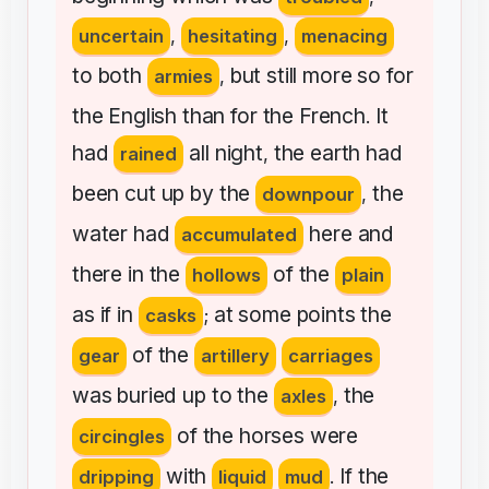
uncertain
,
hesitating
,
menacing
to
both
but
still
more
so
for
armies
,
the
English
than
for
the
French
It
.
had
all
night
the
earth
had
rained
,
been
cut
up
by
the
the
downpour
,
water
had
here
and
accumulated
there
in
the
of
the
hollows
plain
as
if
in
at
some
points
the
casks
;
of
the
gear
artillery
carriages
was
buried
up
to
the
the
axles
,
of
the
horses
were
circingles
with
If
the
dripping
liquid
mud
.