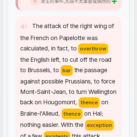
➕
发生的事件,尤指不太重要或偶然的
N.
The
attack
of
the
right
wing
of
🔊
the
French
on
Papelotte
was
calculated
in
fact
to
,
,
overthrow
the
English
left
to
cut
off
the
road
,
to
Brussels
to
the
passage
,
bar
against
possible
Prussians
to
force
,
Mont-Saint-Jean
to
turn
Wellington
,
back
on
Hougomont
on
,
thence
Braine-l'Alleud
on
Hal
,
thence
;
nothing
easier
With
the
.
exception
of
a
few
this
attack
incidents