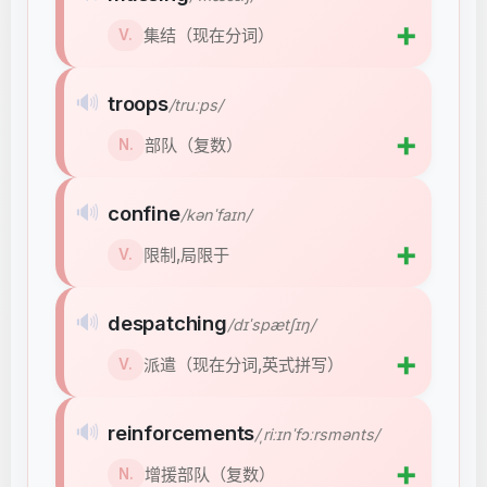
➕
集结（现在分词）
V.
🔊
troops
/truːps/
➕
部队（复数）
N.
🔊
confine
/kənˈfaɪn/
➕
限制,局限于
V.
🔊
despatching
/dɪˈspætʃɪŋ/
➕
派遣（现在分词,英式拼写）
V.
🔊
reinforcements
/ˌriːɪnˈfɔːrsmənts/
➕
增援部队（复数）
N.