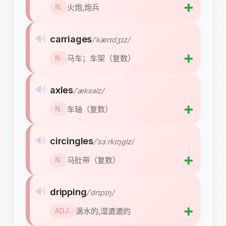
➕
火炮,炮兵
N.
🔊
carriages
/ˈkærɪdʒɪz/
➕
马车；车架（复数）
N.
🔊
axles
/ˈæksəlz/
➕
车轴（复数）
N.
🔊
circingles
/ˈsɜːrkɪŋɡlz/
➕
马肚带（复数）
N.
🔊
dripping
/ˈdrɪpɪŋ/
➕
滴水的,湿漉漉的
ADJ.