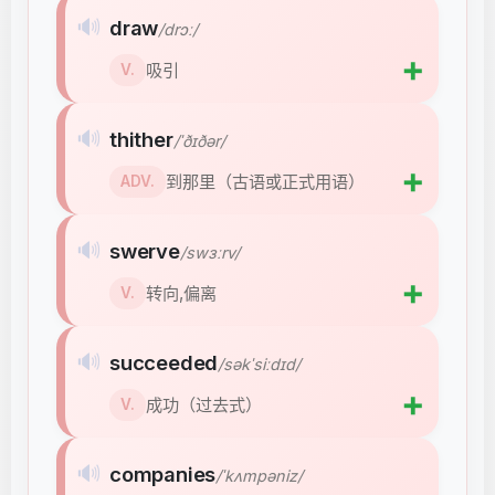
🔊
draw
/drɔː/
➕
吸引
V.
🔊
thither
/ˈðɪðər/
➕
到那里（古语或正式用语）
ADV.
🔊
swerve
/swɜːrv/
➕
转向,偏离
V.
🔊
succeeded
/səkˈsiːdɪd/
➕
成功（过去式）
V.
🔊
companies
/ˈkʌmpəniz/