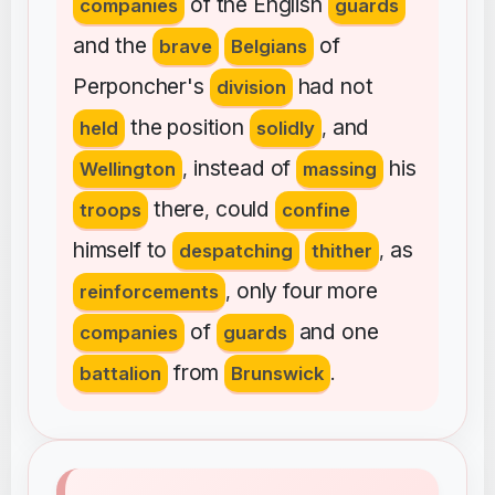
of
the
English
companies
guards
and
the
of
brave
Belgians
Perponcher's
had
not
division
the
position
and
held
solidly
,
instead
of
his
Wellington
,
massing
there
could
troops
,
confine
himself
to
as
despatching
thither
,
only
four
more
reinforcements
,
of
and
one
companies
guards
from
battalion
Brunswick
.