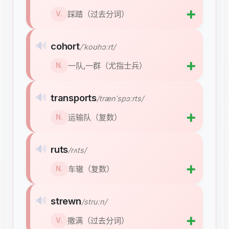
➕
踩踏（过去分词）
V.
🔊
cohort
/ˈkoʊhɔːrt/
➕
一队,一群（尤指士兵）
N.
🔊
transports
/trænˈspɔːrts/
➕
运输队（复数）
N.
🔊
ruts
/rʌts/
➕
车辙（复数）
N.
🔊
strewn
/struːn/
➕
撒满（过去分词）
V.