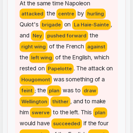
At
the
same
time
Napoleon
the
by
attacked
centre
hurling
Quiot's
on
brigade
La Haie-Sainte
,
and
the
Ney
pushed forward
of
the
French
right wing
against
the
of
the
English
which
left wing
,
rested
on
The
attack
on
Papelotte
.
was
something
of
a
Hougomont
the
was
to
feint
;
plan
draw
and
to
make
Wellington
thither
,
him
to
the
left
This
swerve
.
plan
would
have
if
the
four
succeeded