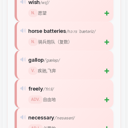
🔊
wish
/wɪʃ/
➕
愿望
N.
🔊
horse batteries
/hɔːrs ˈbætəriz/
➕
骑兵炮队（复数）
N.
🔊
gallop
/ˈɡæləp/
➕
疾驰,飞奔
V.
🔊
freely
/ˈfriːli/
➕
自由地
ADV.
🔊
necessary
/ˈnesəseri/