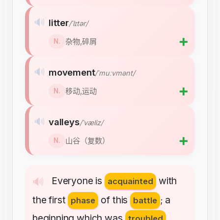
🔊
litter
/ˈlɪtər/
➕
杂物,碎屑
N.
🔊
movement
/ˈmuːvmənt/
➕
移动,运动
N.
🔊
valleys
/ˈvæliz/
➕
山谷（复数）
N.
Everyone
is
with
🔊
acquainted
the
first
of
this
a
phase
battle
;
beginning
which
was
troubled
,