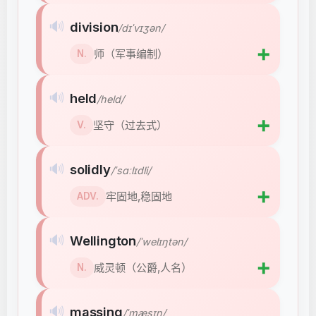
🔊
division
/dɪˈvɪʒən/
➕
师（军事编制）
N.
🔊
held
/held/
➕
坚守（过去式）
V.
🔊
solidly
/ˈsɑːlɪdli/
➕
牢固地,稳固地
ADV.
🔊
Wellington
/ˈwelɪŋtən/
➕
威灵顿（公爵,人名）
N.
🔊
massing
/ˈmæsɪŋ/