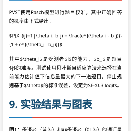
PVST使用Rasch模型进行题目校准，其中正确回答
的概率由下式给出：
$P(X_{ij}=1|\theta_i, b_j) = \frac{e^{(\theta_i - b_j)}}
{1 + e^{(\theta_i - b_j)}}$
其中$\theta_i$是受测者$i$的能力，$b_j$是题目
$j$的难度。测试使用贝叶斯自适应算法来选择在当
前能力估计值下信息量最大的下一道题目。停止规
则基于$\theta$的标准误差，设定为SE<0.3 logits。
9. 实验结果与图表
图1：
母语者（蓝色）和非母语者（红色）的词汇量