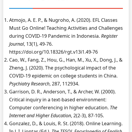
Atmojo, A. E. P., & Nugroho, A. (2020). EFL Classes
Must Go Online! Teaching Activities and Challenges
during COVID-19 Pandemic in Indonesia.
Register
Journal
, 13(1), 49-76.
https://doi.org/10.18326/rgt.v13i1.49-76
Cao, W., Fang, Z., Hou, G., Han, M., Xu, X., Dong, J., &
Zheng, J. (2020). The psychological impact of the
COVID-19 epidemic on college students in China.
Psychiatry Research
, 287, 112934.
Garrison, D. R., Anderson, T., & Archer, W. (2000).
Critical inquiry in a text-based environment:
Computer conferencing in higher education.
The
Internet and Higher Education
, 2(2-3), 87-105.
Gonzalez, D., & Louis, R. St. (2018). Online Learning.
In J. I. Liontas (Ed.),
The TESOL Encyclopedia of English