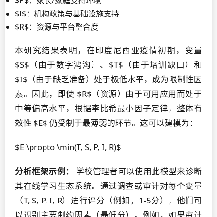
$P$：家长/家庭支持环境
$I$：机构政策与基础设施支持
$R$：资源与平台整合度
本研究结果表明，在印度尼西亚疫情初期，变量
$S$（由于数字鸿沟）、$T$（由于培训缺口）和
$I$（由于缺乏准备）处于极低水平，成为限制性因
素。因此，即使 $R$（资源）由于可用应用而处于
中等偏高水平，根据李比希最小因子定律，整体有
效性 $E$ 仍受制于最薄弱的环节。这可以建模为：
$E \propto \min(T, S, P, I, R)$
分析框架示例：
学校管理者可以使用此模型来诊断
其在线学习生态系统。通过调查或审计对每个变量
（T, S, P, I, R）进行评分（例如，1-5分），他们可
以识别主要制约因素（最低分）。例如，如果审计