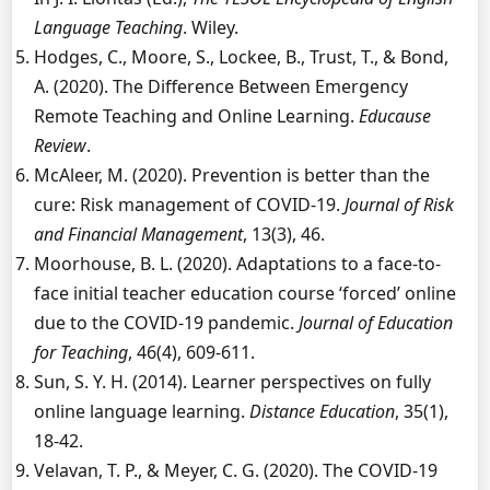
Language Teaching
. Wiley.
Hodges, C., Moore, S., Lockee, B., Trust, T., & Bond,
A. (2020). The Difference Between Emergency
Remote Teaching and Online Learning.
Educause
Review
.
McAleer, M. (2020). Prevention is better than the
cure: Risk management of COVID-19.
Journal of Risk
and Financial Management
, 13(3), 46.
Moorhouse, B. L. (2020). Adaptations to a face-to-
face initial teacher education course ‘forced’ online
due to the COVID-19 pandemic.
Journal of Education
for Teaching
, 46(4), 609-611.
Sun, S. Y. H. (2014). Learner perspectives on fully
online language learning.
Distance Education
, 35(1),
18-42.
Velavan, T. P., & Meyer, C. G. (2020). The COVID-19