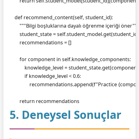
        return self.student_model[student_id][component]
    def recommend_content(self, student_id):

        """Bilgi boşluklarına dayalı öğrenme içeriği öner"""

        student_state = self.student_model.get(student_id, {
        recommendations = []

        for component in self.knowledge_components:

            knowledge_level = student_state.get(component, 
            if knowledge_level < 0.6:

                recommendations.append(f"Practice {compon
        return recommendations
5. Deneysel Sonuçlar