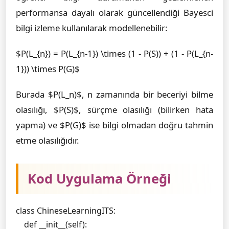
performansa dayalı olarak güncellendiği Bayesci
bilgi izleme kullanılarak modellenebilir:
$P(L_{n}) = P(L_{n-1}) \times (1 - P(S)) + (1 - P(L_{n-
1})) \times P(G)$
Burada $P(L_n)$, n zamanında bir beceriyi bilme
olasılığı, $P(S)$, sürçme olasılığı (bilirken hata
yapma) ve $P(G)$ ise bilgi olmadan doğru tahmin
etme olasılığıdır.
Kod Uygulama Örneği
class ChineseLearningITS:

    def __init__(self):
