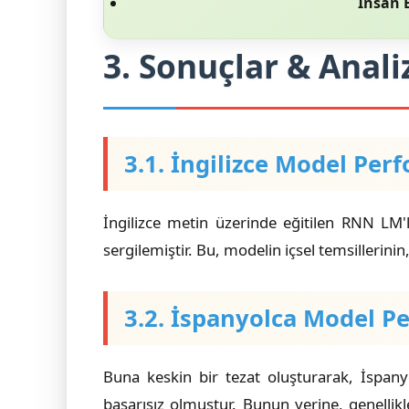
İnsan B
3. Sonuçlar & Anali
3.1. İngilizce Model Per
İngilizce metin üzerinde eğitilen RNN LM'l
sergilemiştir. Bu, modelin içsel temsillerin
3.2. İspanyolca Model P
Buna keskin bir tezat oluşturarak, İspan
başarısız olmuştur. Bunun yerine, genellik