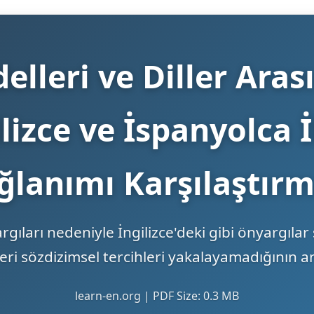
lleri ve Diller Aras
lizce ve İspanyolca 
ğlanımı Karşılaştırm
gıları nedeniyle İngilizce'deki gibi önyargılar
ri sözdizimsel tercihleri yakalayamadığının an
learn-en.org | PDF Size: 0.3 MB