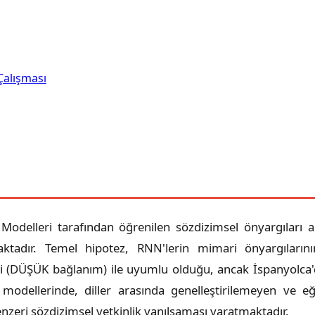
Çalışması
odelleri tarafından öğrenilen sözdizimsel önyargıları ar
ktadır. Temel hipotez, RNN'lerin mimari önyargılarını
cihi (DÜŞÜK bağlanım) ile uyumlu olduğu, ancak İspanyolca'
odellerinde, diller arasında genelleştirilemeyen ve eğit
zeri sözdizimsel yetkinlik yanılsaması yaratmaktadır.