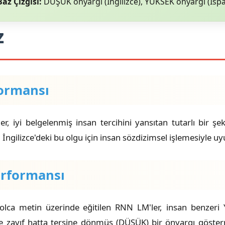
az Çizgisi:
DÜŞÜK önyargı (İngilizce), YÜKSEK önyargı (İsp
z
formansı
er, iyi belgelenmiş insan tercihini yansıtan tutarlı bir 
in, İngilizce'deki bu olgu için insan sözdizimsel işlemesiyl
erformansı
yolca metin üzerinde eğitilen RNN LM'ler, insan benzeri
le zayıf hatta tersine dönmüş (DÜŞÜK) bir önyargı göster