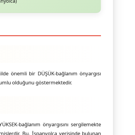
anyolca)
şekilde önemli bir DÜŞÜK-bağlanım önyargısı
e uyumlu olduğunu göstermektedir.
 YÜKSEK-bağlanım önyargısını sergilemekte
mişlerdir. Bu, İspanyolca verisinde bulunan