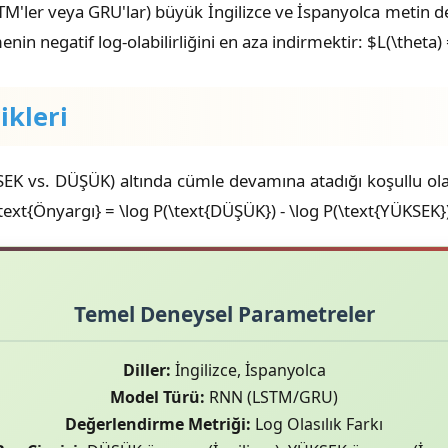
TM'ler veya GRU'lar) büyük İngilizce ve İspanyolca metin der
nin negatif log-olabilirliğini en aza indirmektir: $L(\theta)
ikleri
 vs. DÜŞÜK) altında cümle devamına atadığı koşullu olasılık
$\text{Önyargı} = \log P(\text{DÜŞÜK}) - \log P(\text{YÜKSEK}
Temel Deneysel Parametreler
Diller:
İngilizce, İspanyolca
Model Türü:
RNN (LSTM/GRU)
Değerlendirme Metriği:
Log Olasılık Farkı