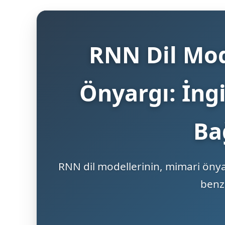
RNN Dil Mode
Önyargı: İngi
Ba
RNN dil modellerinin, mimari önyar
benze