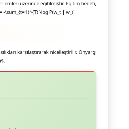
lemleri üzerinde eğitilmiştir. Eğitim hedefi,
 = -\sum_{t=1}^{T} \log P(w_t | w_{
ları karşılaştırarak nicelleştirilir. Önyargı
)$.