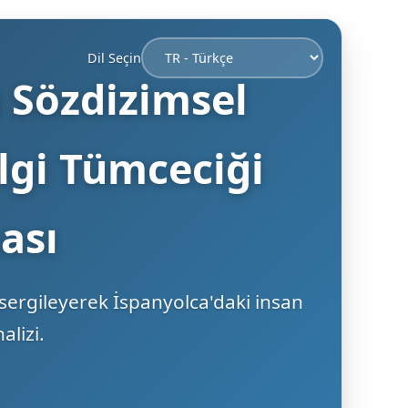
Dil Seçin
ı Sözdizimsel
İlgi Tümceciği
ası
 sergileyerek İspanyolca'daki insan
alizi.