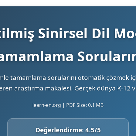
lmiş Sinirsel Dil Mod
amamlama Soruları
 cümle tamamlama sorularını otomatik çözmek iç
neren araştırma makalesi. Gerçek dünya K-12 ver
learn-en.org | PDF Size: 0.1 MB
Değerlendirme:
4.5
/5