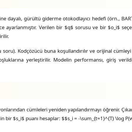
e dayalı, gürültü giderme otokodlayıcı hedefi (örn., BART
ince ayarlanmıştır. Verilen bir $q$ sorusu ve bir $o_i$ seç
ilir.
u soru). Kodçözücü buna koşullandırılır ve orijinal cümley
uklarına yerleştirilir. Modelin performansı, giriş veril
onlarından cümleleri yeniden yapılandırmayı öğrenir. Çıkar
in bir $s_i$ puanı hesaplar: $$s_i = -\sum_{t=1}^{T} \log P(