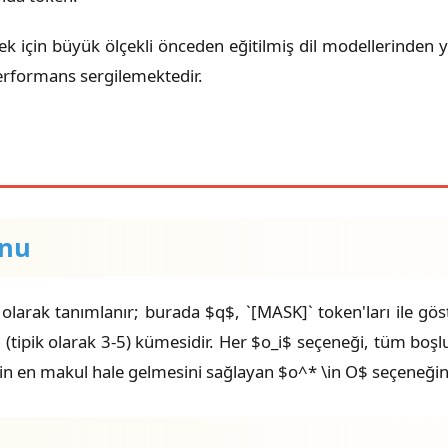
k için büyük ölçekli önceden eğitilmiş dil modellerinden 
erformans sergilemektedir.
onu
 olarak tanımlanır; burada $q$, `[MASK]` token'ları ile gö
n (tipik olarak 3-5) kümesidir. Her $o_i$ seçeneği, tüm boşlu
n en makul hale gelmesini sağlayan $o^* \in O$ seçeneğini