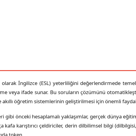
larak İngilizce (ESL) yeterliliğini değerlendirmede temel 
lime veya ifade sunar. Bu soruların çözümünü otomatikleşti
 akıllı öğretim sistemlerinin geliştirilmesi için önemli faydal
ri gibi önceki hesaplamalı yaklaşımlar, gerçek dünya eğiti
afa karıştırıcı çeldiriciler, derin dilbilimsel bilgi (dilbilgi
yıda token.