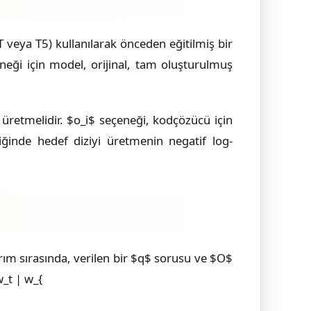
 veya T5) kullanılarak önceden eğitilmiş bir
eneği için model, orijinal, tam oluşturulmuş
i üretmelidir. $o_i$ seçeneği, kodçözücü için
diğinde hedef diziyi üretmenin negatif log-
ım sırasında, verilen bir $q$ sorusu ve $O$
w_t | w_{