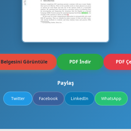
 Belgesini Görüntüle
PDF İndir
PDF Çe
Paylaş
Twitter
Facebook
LinkedIn
WhatsApp