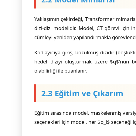
Yaklaşımın çekirdeği, Transformer mimarisin
dizi-dizi modelidir. Model, CT görevi için 
cümleyi yeniden yapılandırmakla görevlendir
Kodlayıcıya giriş, bozulmuş dizidir (boşlukl
hedef diziyi oluşturmak üzere $q$'nun boşl
olabilirliği ile puanlanır.
2.3 Eğitim ve Çıkarım
Eğitim sırasında model, maskelenmiş versiy
seçenekleri için model, her $o_i$ seçeneği iç