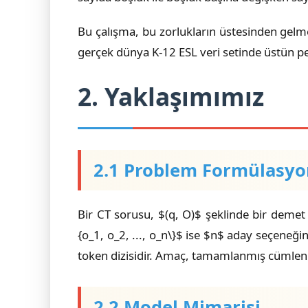
Bu çalışma, bu zorlukların üstesinden gelme
gerçek dünya K-12 ESL veri setinde üstün p
2. Yaklaşımımız
2.1 Problem Formülasy
Bir CT sorusu, $(q, O)$ şeklinde bir demet
{o_1, o_2, ..., o_n\}$ ise $n$ aday seçeneği
token dizisidir. Amaç, tamamlanmış cümleni
2.2 Model Mimarisi