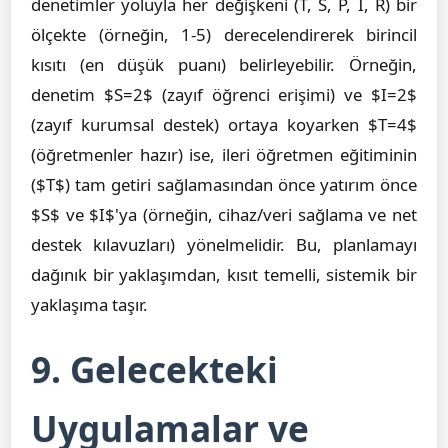
denetimler yoluyla her değişkeni (T, S, P, I, R) bir
ölçekte (örneğin, 1-5) derecelendirerek birincil
kısıtı (en düşük puanı) belirleyebilir. Örneğin,
denetim $S=2$ (zayıf öğrenci erişimi) ve $I=2$
(zayıf kurumsal destek) ortaya koyarken $T=4$
(öğretmenler hazır) ise, ileri öğretmen eğitiminin
($T$) tam getiri sağlamasından önce yatırım önce
$S$ ve $I$'ya (örneğin, cihaz/veri sağlama ve net
destek kılavuzları) yönelmelidir. Bu, planlamayı
dağınık bir yaklaşımdan, kısıt temelli, sistemik bir
yaklaşıma taşır.
9. Gelecekteki
Uygulamalar ve