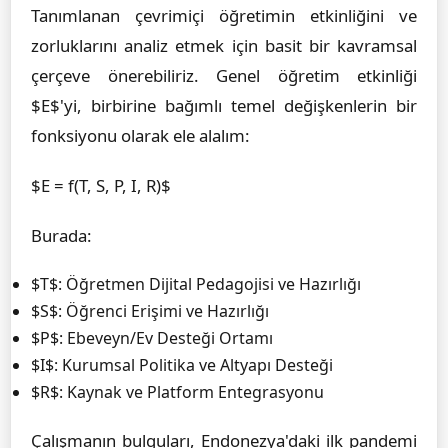
Tanımlanan çevrimiçi öğretimin etkinliğini ve
zorluklarını analiz etmek için basit bir kavramsal
çerçeve önerebiliriz. Genel öğretim etkinliği
$E$'yi, birbirine bağımlı temel değişkenlerin bir
fonksiyonu olarak ele alalım:
$E = f(T, S, P, I, R)$
Burada:
$T$: Öğretmen Dijital Pedagojisi ve Hazırlığı
$S$: Öğrenci Erişimi ve Hazırlığı
$P$: Ebeveyn/Ev Desteği Ortamı
$I$: Kurumsal Politika ve Altyapı Desteği
$R$: Kaynak ve Platform Entegrasyonu
Çalışmanın bulguları, Endonezya'daki ilk pandemi