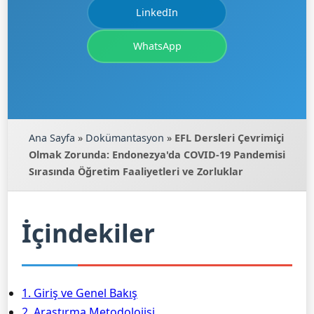
LinkedIn
WhatsApp
Ana Sayfa
»
Dokümantasyon
»
EFL Dersleri Çevrimiçi
Olmak Zorunda: Endonezya'da COVID-19 Pandemisi
Sırasında Öğretim Faaliyetleri ve Zorluklar
İçindekiler
1. Giriş ve Genel Bakış
2. Araştırma Metodolojisi