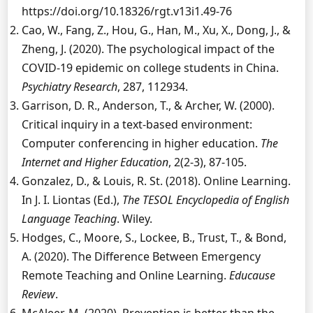
https://doi.org/10.18326/rgt.v13i1.49-76
Cao, W., Fang, Z., Hou, G., Han, M., Xu, X., Dong, J., &
Zheng, J. (2020). The psychological impact of the
COVID-19 epidemic on college students in China.
Psychiatry Research
, 287, 112934.
Garrison, D. R., Anderson, T., & Archer, W. (2000).
Critical inquiry in a text-based environment:
Computer conferencing in higher education.
The
Internet and Higher Education
, 2(2-3), 87-105.
Gonzalez, D., & Louis, R. St. (2018). Online Learning.
In J. I. Liontas (Ed.),
The TESOL Encyclopedia of English
Language Teaching
. Wiley.
Hodges, C., Moore, S., Lockee, B., Trust, T., & Bond,
A. (2020). The Difference Between Emergency
Remote Teaching and Online Learning.
Educause
Review
.