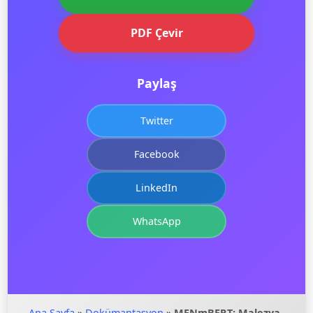
PDF Çevir
Paylaş
Twitter
Facebook
LinkedIn
WhatsApp
Ana Sayfa
»
Dokümantasyon
»
MENmBERT: Malezya