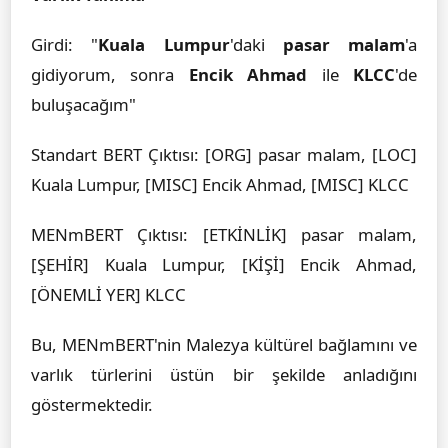
Girdi: "
Kuala Lumpur
'daki
pasar malam
'a
gidiyorum, sonra
Encik Ahmad
ile
KLCC
'de
buluşacağım"
Standart BERT Çıktısı: [ORG] pasar malam, [LOC]
Kuala Lumpur, [MISC] Encik Ahmad, [MISC] KLCC
MENmBERT Çıktısı: [ETKİNLİK] pasar malam,
[ŞEHİR] Kuala Lumpur, [KİŞİ] Encik Ahmad,
[ÖNEMLİ YER] KLCC
Bu, MENmBERT'nin Malezya kültürel bağlamını ve
varlık türlerini üstün bir şekilde anladığını
göstermektedir.