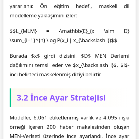
yararlanır. Ön eğitim hedefi, maskeli dil
modelleme yaklaşımını izler:
$$L_{MLM} = -\mathbb{E}_{x \sim D}
\sum_{i=1}^{n} \log P(x_i | x_{\backslash i})$$
Burada $x$ girdi dizisini, $D$ MEN Derlemi
dağılımını temsil eder ve $x_{\backslash i}$, $i$-
inci belirteci maskelenmiş diziyi belirtir.
3.2 İnce Ayar Stratejisi
Modeller, 6.061 etiketlenmiş varlık ve 4.095 ilişki
örneği içeren 200 haber makalesinden oluşan
MEN-Veriseti üzerinde ince ayarlandı. İnce ayar