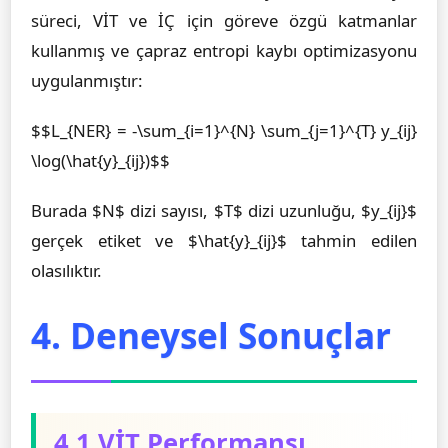
süreci, VİT ve İÇ için göreve özgü katmanlar
kullanmış ve çapraz entropi kaybı optimizasyonu
uygulanmıştır:
$$L_{NER} = -\sum_{i=1}^{N} \sum_{j=1}^{T} y_{ij}
\log(\hat{y}_{ij})$$
Burada $N$ dizi sayısı, $T$ dizi uzunluğu, $y_{ij}$
gerçek etiket ve $\hat{y}_{ij}$ tahmin edilen
olasılıktır.
4. Deneysel Sonuçlar
4.1 VİT Performansı