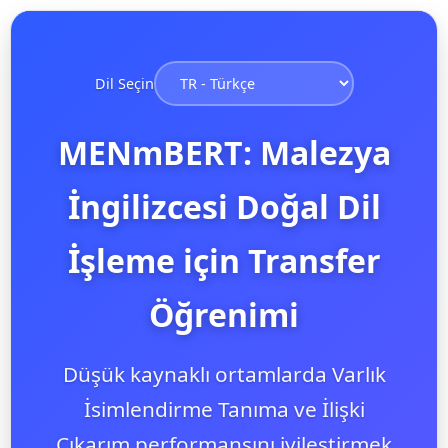
Dil Seçin
MENmBERT: Malezya
İngilizcesi Doğal Dil
İşleme için Transfer
Öğrenimi
Düşük kaynaklı ortamlarda Varlık
İsimlendirme Tanıma ve İlişki
Çıkarım performansını iyileştirmek