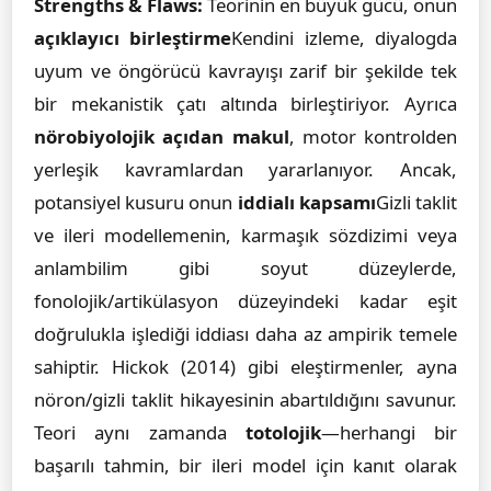
Strengths & Flaws:
Teorinin en büyük gücü, onun
açıklayıcı birleştirme
Kendini izleme, diyalogda
uyum ve öngörücü kavrayışı zarif bir şekilde tek
bir mekanistik çatı altında birleştiriyor. Ayrıca
nörobiyolojik açıdan makul
, motor kontrolden
yerleşik kavramlardan yararlanıyor. Ancak,
potansiyel kusuru onun
iddialı kapsamı
Gizli taklit
ve ileri modellemenin, karmaşık sözdizimi veya
anlambilim gibi soyut düzeylerde,
fonolojik/artikülasyon düzeyindeki kadar eşit
doğrulukla işlediği iddiası daha az ampirik temele
sahiptir. Hickok (2014) gibi eleştirmenler, ayna
nöron/gizli taklit hikayesinin abartıldığını savunur.
Teori aynı zamanda
totolojik
—herhangi bir
başarılı tahmin, bir ileri model için kanıt olarak