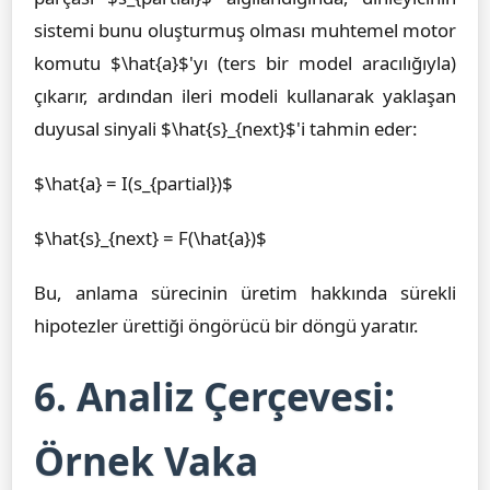
sistemi bunu oluşturmuş olması muhtemel motor
komutu $\hat{a}$'yı (ters bir model aracılığıyla)
çıkarır, ardından ileri modeli kullanarak yaklaşan
duyusal sinyali $\hat{s}_{next}$'i tahmin eder:
$\hat{a} = I(s_{partial})$
$\hat{s}_{next} = F(\hat{a})$
Bu, anlama sürecinin üretim hakkında sürekli
hipotezler ürettiği öngörücü bir döngü yaratır.
6. Analiz Çerçevesi:
Örnek Vaka