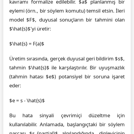
kavramı formalize edilebilir. $a$ planlanmış bir
eylemi (örn., bir söylem komutu) temsil etsin. İleri
model $F$, duyusal sonuçların bir tahmini olan
$\hat{s}$'yi üretir:
$\hat{s} = F(a)$
Üretim sırasında, gerçek duyusal geri bildirim $s$,
tahmin $\hat{s}$ ile karşılaştırılır. Bir uyuşmazlık
(tahmin hatası $e$) potansiyel bir soruna işaret
eder:
$e = s - \hat{s}$
Bu hata sinyali çevrimiçi düzeltme için
kullanılabilir. Anlamada, başlangıçtaki bir söylem
parçası $s_{partial}$ algılandığında, dinleyicinin