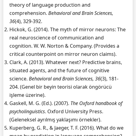
theory of language production and
comprehension.
Behavioral and Brain Sciences,
36
(4), 329-392.
Hickok, G. (2014). The myth of mirror neurons: The
real neuroscience of communication and
cognition. W. W. Norton & Company. (Provides a
critical counterpoint on mirror neuron claims).
Clark, A. (2013). Whatever next? Predictive brains,
situated agents, and the future of cognitive
science.
Behavioral and Brain Sciences, 36
(3), 181-
204. (Genel bir beyin teorisi olarak öngörücü
işleme üzerine).
Gaskell, M. G. (Ed.). (2007).
The Oxford handbook of
psycholinguistics
. Oxford University Press.
(Geleneksel ayrılmış yaklaşımı örnekler).
Kuperberg, G. R., & Jaeger, T. F. (2016). What do we