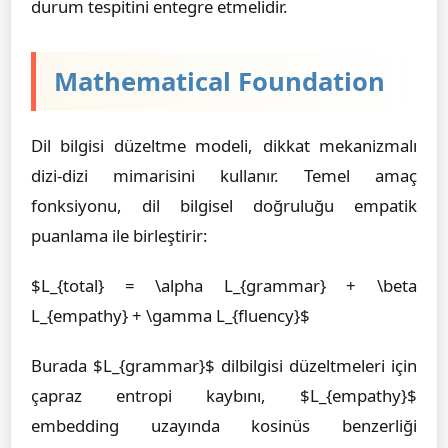
durum tespitini entegre etmelidir.
Mathematical Foundation
Dil bilgisi düzeltme modeli, dikkat mekanizmalı
dizi-dizi mimarisini kullanır. Temel amaç
fonksiyonu, dil bilgisel doğruluğu empatik
puanlama ile birleştirir:
$L_{total} = \alpha L_{grammar} + \beta
L_{empathy} + \gamma L_{fluency}$
Burada $L_{grammar}$ dilbilgisi düzeltmeleri için
çapraz entropi kaybını, $L_{empathy}$
embedding uzayında kosinüs benzerliği