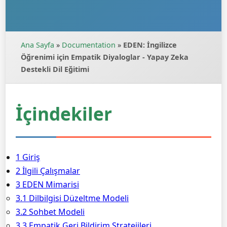
Ana Sayfa
»
Documentation
»
EDEN: İngilizce
Öğrenimi için Empatik Diyaloglar - Yapay Zeka
Destekli Dil Eğitimi
İçindekiler
1 Giriş
2 İlgili Çalışmalar
3 EDEN Mimarisi
3.1 Dilbilgisi Düzeltme Modeli
3.2 Sohbet Modeli
3.3 Empatik Geri Bildirim Stratejileri